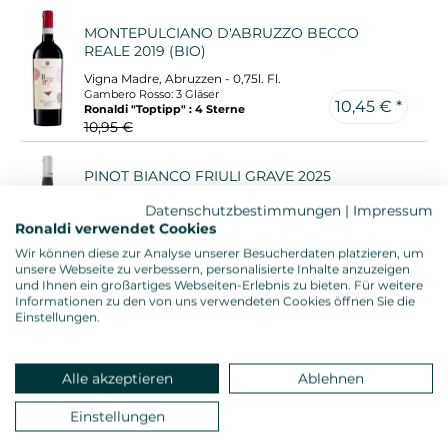
MONTEPULCIANO D'ABRUZZO BECCO
REALE 2019 (BIO)
Vigna Madre, Abruzzen - 0,75l. Fl.
Gambero Rosso: 3 Gläser
10,45 € *
Ronaldi "Toptipp" : 4 Sterne
10,95 €
PINOT BIANCO FRIULI GRAVE 2025
Le Monde, Friaul - 0,75l. Fl.
Datenschutzbestimmungen
|
Impressum
Ronaldi "Toptipp" : 4 Sterne
Ronaldi verwendet Cookies
10,95 € *
Wir können diese zur Analyse unserer Besucherdaten platzieren, um
unsere Webseite zu verbessern, personalisierte Inhalte anzuzeigen
und Ihnen ein großartiges Webseiten-Erlebnis zu bieten. Für weitere
Informationen zu den von uns verwendeten Cookies öffnen Sie die
CONTADO AGLIANICO RISERVA 2019
Einstellungen.
Di Majo Norante, Molise - 0,75l. Fl.
Gambero Rosso: 3 Gläser
Ronaldi "Toptipp" : 4 Sterne
Alle akzeptieren
Ablehnen
11,95 € *
Einstellungen
CHIANTI CLASSICO 2022