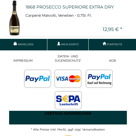
1868 PROSECCO SUPERIORE EXTRA DRY
Carpenè Malvolti, Venetien - 0,75l. Fl.
12,95 € *
ANMELDEN
MEIN KONTO
STARTSEITE
DATEN- UND
IMPRESSUM
JUGENDSCHUTZ
AGB
VERTRAG WIDERRUFEN
* Alle Preise inkl. MwSt., ggf. zzgl. Versandkosten