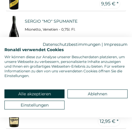
9,95 € *
SERGIO "MO" SPUMANTE
Mionetto, Venetien - 0,75l. Fl.
11,95 € *
Datenschutzbestimmungen
|
Impressum
Ronaldi verwendet Cookies
Wir können diese zur Analyse unserer Besucherdaten platzieren, um
SERGIO ROSE "MO" SPUMANTE
unsere Webseite zu verbessern, personalisierte Inhalte anzuzeigen
und Ihnen ein großartiges Webseiten-Erlebnis zu bieten. Für weitere
Mionetto, Venetien - 0,75l. Fl.
Informationen zu den von uns verwendeten Cookies öffnen Sie die
Einstellungen.
11,95 € *
Alle akzeptieren
Ablehnen
1868 PROSECCO SUPERIORE BRUT
Einstellungen
Carpenè Malvolti, Venetien - 0,75l. Fl.
12,95 € *