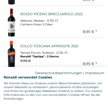
ROSSO PICENO BRECCIAROLO 2022
Velenosi, Marken - 0,75l. Fl.
Gambero Rosso: 2 Gläser
8,95 € *
SOLCO TOSCANA APPASSITE 2021
Tenute Piccini, Toskana - 0,75l. Fl.
Ronaldi "Toptipp" : 3 Sterne
9,95 €
8,95 € *
Datenschutzbestimmungen
|
Impressum
Ronaldi verwendet Cookies
NERO D´AVOLA SICILIA 2022 (BIO)
Wir können diese zur Analyse unserer Besucherdaten platzieren, um
Tenute Nicosia, Sizilien - 0,75l. Fl.
unsere Webseite zu verbessern, personalisierte Inhalte anzuzeigen
und Ihnen ein großartiges Webseiten-Erlebnis zu bieten. Für weitere
Informationen zu den von uns verwendeten Cookies öffnen Sie die
8,95 € *
Einstellungen.