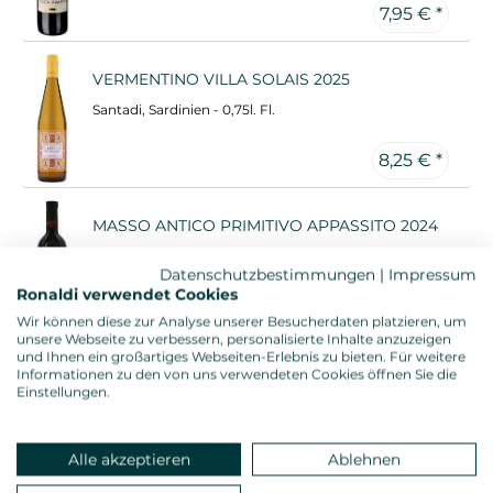
7,95 € *
VERMENTINO VILLA SOLAIS 2025
Santadi, Sardinien - 0,75l. Fl.
8,25 € *
MASSO ANTICO PRIMITIVO APPASSITO 2024
Tenute Masso Antico, Apulien - 0,75l. Fl.
Ronaldi "Toptipp" : 3 Sterne
Datenschutzbestimmungen
|
Impressum
Ronaldi verwendet Cookies
8,45 € *
Wir können diese zur Analyse unserer Besucherdaten platzieren, um
unsere Webseite zu verbessern, personalisierte Inhalte anzuzeigen
und Ihnen ein großartiges Webseiten-Erlebnis zu bieten. Für weitere
BARBERA D`ALBA APE REALE 2024
Informationen zu den von uns verwendeten Cookies öffnen Sie die
Einstellungen.
Bel Colle, Piemont - 0,75l. Fl.
8,45 € *
Alle akzeptieren
Ablehnen