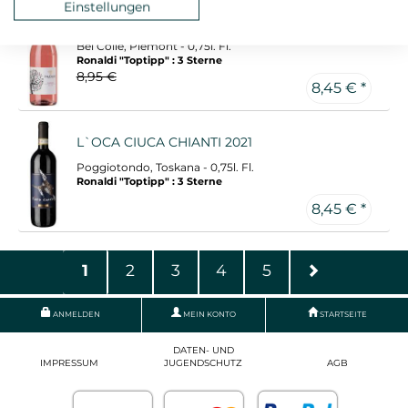
Einstellungen
LANGHE ROSATO 2025
Bel Colle, Piemont - 0,75l. Fl.
Ronaldi "Toptipp" : 3 Sterne
8,95 €
8,45 € *
L`OCA CIUCA CHIANTI 2021
Poggiotondo, Toskana - 0,75l. Fl.
Ronaldi "Toptipp" : 3 Sterne
8,45 € *
1
2
3
4
5
ANMELDEN
MEIN KONTO
STARTSEITE
DATEN- UND
IMPRESSUM
JUGENDSCHUTZ
AGB