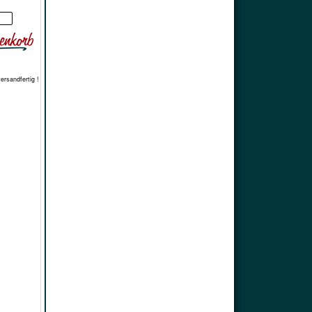
*
versandfertig !