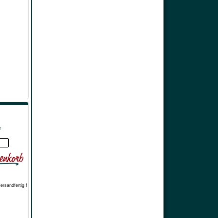
*
versandfertig !