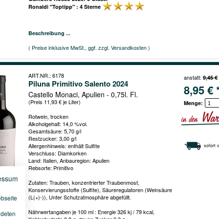
Ronaldi "Toptipp" : 4 Sterne
Beschreibung ...
( Preise inklusive MwSt., ggf. zzgl. Versandkosten )
ART.NR.: 6178
anstatt:
9,45 €
Piluna Primitivo Salento 2024
8,95 € 
Castello Monaci, Apulien - 0,75l. Fl.
(Preis 11,93 € je Liter)
Menge:
Rotwein, trocken
Alkoholgehalt: 14,0 %vol.
Gesamtsäure: 5,70 g/l
Restzucker: 3,00 g/l
Allergenhinweis: enthält Sulfite
sofort 
Verschluss: Diamkorken
Land: Italien, Anbauregion: Apulien
Rebsorte: Primitivo
essum
Zutaten: Trauben, konzentrierter Traubenmost,
Konservierungsstoffe (Sulfite), Säureregulatoren (Weinsäure
(L(+)-)), Unter Schutzatmosphäre abgefüllt.
ebseite
Nährwertangaben je 100 ml : Energie 326 kj / 79 kcal,
ndeten