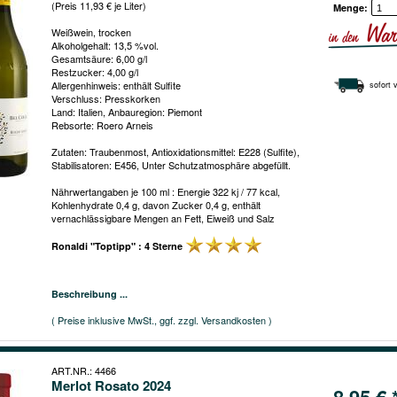
(Preis 11,93 € je Liter)
Menge:
Weißwein, trocken
Alkoholgehalt: 13,5 %vol.
Gesamtsäure: 6,00 g/l
Restzucker: 4,00 g/l
Allergenhinweis: enthält Sulfite
sofort 
Verschluss: Presskorken
Land: Italien, Anbauregion: Piemont
Rebsorte: Roero Arneis
Zutaten: Traubenmost, Antioxidationsmittel: E228 (Sulfite),
Stabilisatoren: E456, Unter Schutzatmosphäre abgefüllt.
Nährwertangaben je 100 ml : Energie 322 kj / 77 kcal,
Kohlenhydrate 0,4 g, davon Zucker 0,4 g, enthält
vernachlässigbare Mengen an Fett, Eiweiß und Salz
Ronaldi "Toptipp" : 4 Sterne
Beschreibung ...
( Preise inklusive MwSt., ggf. zzgl. Versandkosten )
ART.NR.: 4466
Merlot Rosato 2024