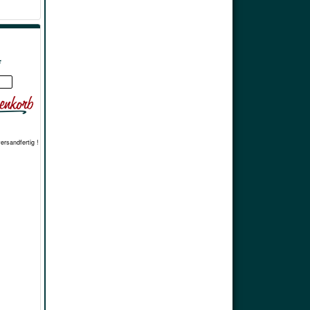
*
versandfertig !