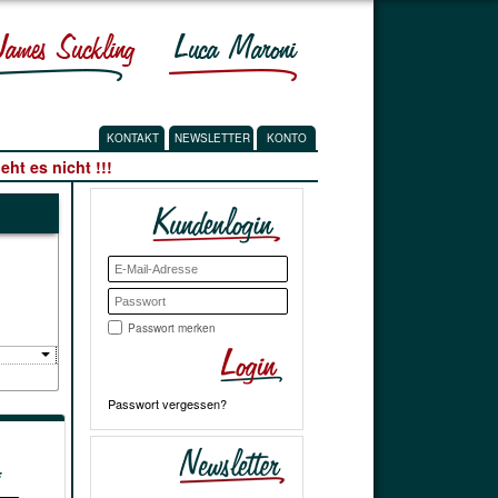
KONTAKT
NEWSLETTER
KONTO
ht es nicht !!!
Passwort merken
Passwort vergessen?
*