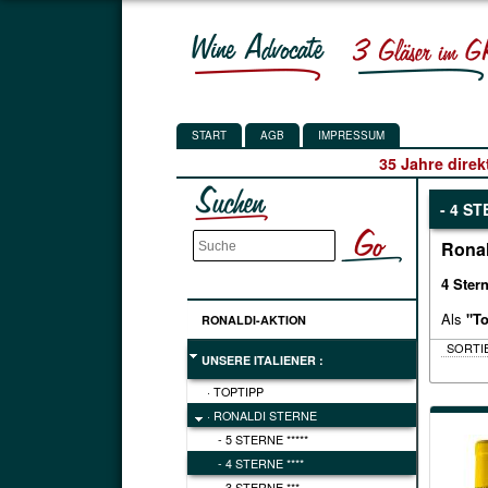
START
AGB
IMPRESSUM
35 Jahre direk
- 4 ST
Ronal
4 Stern
Als
"To
RONALDI-AKTION
UNSERE ITALIENER :
· TOPTIPP
· RONALDI STERNE
- 5 STERNE *****
- 4 STERNE ****
- 3 STERNE ***