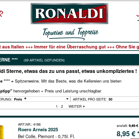
t aus Italien +++ Immer für eine Überraschung gut +++ Ohne Sie ge
ERNE ****
(69 ARTIKEL GEFUNDEN)
di Sterne, etwas das zu uns passt, etwas unkompliziertes !
e **** =
Spitzenweine. Mit das Beste, was die Kellereien uns bieten
ptipp"
hervorgehoben = Preis und Leistung unschlagbar
ARTIKEL PRO SEITE:
Preis
50
1
2
WEITER
ART.NR.: 4186
anstatt:
9,45 €
Roero Arneis 2025
8,95 € 
Bel Colle, Piemont - 0,75l. Fl.