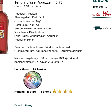
8,95 € 
Tenuta Ulisse, Abruzzen - 0,75l. Fl.
(Preis 11,93 € je Liter)
Menge:
Rosewein, trocken
Alkoholgehalt: 13,0 %vol.
Gesamtsäure: 5,50 g/l
Restzucker: 4,00 g/l
Allergenhinweis: enthält Sulfite
sofort 
Verschluss: Diamkorken
Land: Italien, Anbauregion: Abruzzen
Rebsorte: Merlot
Zutaten: Trauben, konzentrierter Traubenmost,
Gummiarabikum, Kaliumpolyaspartat, Kaliummetabisulfit
Nährwertangaben je 100 ml : Energie 349 kj / 84 kcal,
Kohlenhydrate 2,0 g, davon Zucker 0,8 g
Luca Maroni : 99 Punkte
Ronaldi "Toptipp" : 4 Sterne
Beschreibung ...