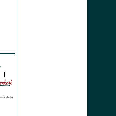
*
versandfertig !