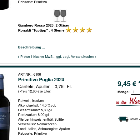
Rebsorte: Primitivo
Gambero Rosso 2025: 2 Gläser
Ronaldi "Toptipp" : 4 Sterne
Beschreibung ...
( Preise inklusive MwSt., ggf. zzgl. Versandkosten )
ART.NR.: 6106
Primitivo Puglia 2024
9,45 € 
Cantele, Apulien - 0,75l. Fl.
(Preis 12,60 € je Liter)
Menge:
Rotwein, trocken
Alkoholgehalt: 14,0 %vol.
Gesamtsäure: 5,80 g/l
Restzucker: 8,00 g/l
Allergenhinweis: enthält Sulfite
sofort 
Verschluss: Nomakorken
Land: Italien, Anbauregion: Apulien
Rebsorte: Primitivo