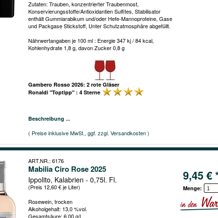
Zutaten: Trauben, konzentrierter Traubenmost,
Konservierungsstoffe/Antioxidantien Sulfites, Stabilisator
enthält Gummiarabikum und/oder Hefe-Mannoproteine, Gase
und Packgase Stickstoff, Unter Schutzatmosphäre abgefüllt.
Nährwertangaben je 100 ml : Energie 347 kj / 84 kcal,
Kohlenhydrate 1,8 g, davon Zucker 0,8 g
Gambero Rosso 2026: 2 rote Gläser
Ronaldi "Toptipp" : 4 Sterne
Beschreibung ...
( Preise inklusive MwSt., ggf. zzgl. Versandkosten )
ART.NR.: 6176
Mabilia Ciro Rose 2025
9,45 € 
Ippolito, Kalabrien - 0,75l. Fl.
(Preis 12,60 € je Liter)
Menge:
Rosewein, trocken
Alkoholgehalt: 13,0 %vol.
Gesamtsäure: 6,00 g/l