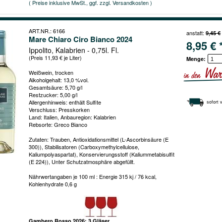
( Preise inklusive MwSt., ggf. zzgl. Versandkosten )
ART.NR.: 6166
anstatt:
9,45 €
Mare Chiaro Ciro Bianco 2024
8,95 € 
Ippolito, Kalabrien - 0,75l. Fl.
(Preis 11,93 € je Liter)
Menge:
Weißwein, trocken
Alkoholgehalt: 13,0 %vol.
Gesamtsäure: 5,70 g/l
Restzucker: 5,00 g/l
Allergenhinweis: enthält Sulfite
sofort 
Verschluss: Presskorken
Land: Italien, Anbauregion: Kalabrien
Rebsorte: Greco Bianco
Zutaten: Trauben, Antioxidationsmittel (L-Ascorbinsäure (E
300)), Stabilisatoren (Carboxymethylcellulose,
Kaliumpolyaspartat), Konservierungsstoff (Kaliummetabisulfit
(E 224)), Unter Schutzatmosphäre abgefüllt.
Nährwertangaben je 100 ml : Energie 315 kj / 76 kcal,
Kohlenhydrate 0,6 g
Gambero Rosso 2026: 3 Gläser