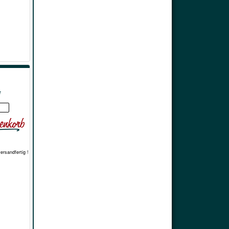
*
versandfertig !