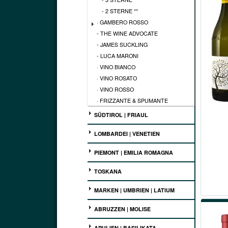
- 2 STERNE **
· GAMBERO ROSSO
- THE WINE ADVOCATE
- JAMES SUCKLING
- LUCA MARONI
· VINO BIANCO
· VINO ROSATO
· VINO ROSSO
· FRIZZANTE & SPUMANTE
SÜDTIROL | FRIAUL
LOMBARDEI | VENETIEN
PIEMONT | EMILIA ROMAGNA
TOSKANA
MARKEN | UMBRIEN | LATIUM
ABRUZZEN | MOLISE
APULIEN | BASILIKATA