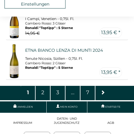
Einstellungen
SOAVE CLASSICO CAMPO VULCANO 2024
I Campi, Venetien - 0,75l. Fl.
Gambero Rosso: 3 Gläser
Ronaldi "Toptipp" : 5 Sterne
13,95 € *
14,95 €
ETNA BIANCO LENZA DI MUNTI 2024
Tenute Nicosia, Sizilien - 0,75l. Fl.
Gambero Rosso: 2 Gläser
Ronaldi "Toptipp" : 5 Sterne
13,95 € *
1
2
3
...
7
ANMELDEN
MEIN KONTO
STARTSEITE
DATEN- UND
IMPRESSUM
JUGENDSCHUTZ
AGB