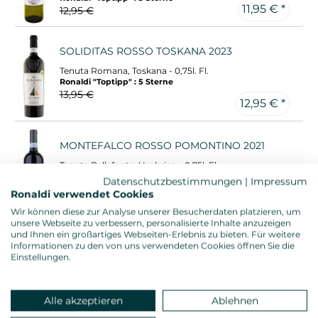
11,95 € *
12,95 €
SOLIDITAS ROSSO TOSKANA 2023
Tenuta Romana, Toskana - 0,75l. Fl.
Ronaldi "Toptipp" : 5 Sterne
13,95 €
12,95 € *
MONTEFALCO ROSSO POMONTINO 2021
Tenuta Bellafonte, Umbrien - 0,75l. Fl.
Gambero Rosso: 3 Gläser
Datenschutzbestimmungen
|
Impressum
Ronaldi "Toptipp" : 5 Sterne
Ronaldi verwendet Cookies
13,95 € *
14,95 €
Wir können diese zur Analyse unserer Besucherdaten platzieren, um
unsere Webseite zu verbessern, personalisierte Inhalte anzuzeigen
und Ihnen ein großartiges Webseiten-Erlebnis zu bieten. Für weitere
GAVI DEL COMUNE DI GAVI
Informationen zu den von uns verwendeten Cookies öffnen Sie die
MONTEROTONDO ETICHETTA NERA 2023
Einstellungen.
(BIO)
La Mesma, Piemont - 0,75l. Fl.
13,95 € *
Gambero Rosso: 2 rote Gläser
Alle akzeptieren
Ablehnen
Ronaldi "Toptipp" : 5 Sterne