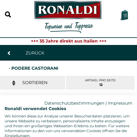
+++ 35 Jahre direkt aus Italien +++
ZURÜCK
· PODERE CASTORANI
ARTIKEL PRO SEITE:
12
Datenschutzbestimmungen
|
Impressum
MONTEPULCIANO D´ABRUZZO CASAURIA
Ronaldi verwendet Cookies
RISERVA 2017
Wir können diese zur Analyse unserer Besucherdaten platzieren, um
Podere Castorani, Abruzzen - 0,75l. Fl.
unsere Webseite zu verbessern, personalisierte Inhalte anzuzeigen
Gambero Rosso: 3 Gläser
und Ihnen ein großartiges Webseiten-Erlebnis zu bieten. Für weitere
23,95 € *
Informationen zu den von uns verwendeten Cookies öffnen Sie die
Einstellungen.