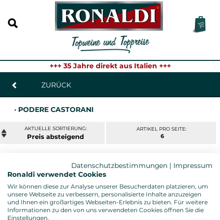
+++ 35 Jahre direkt aus Italien +++
ZURÜCK
· PODERE CASTORANI
ARTIKEL PRO SEITE:
Preis
6
Datenschutzbestimmungen
|
Impressum
MONTEPULCIANO D´ABRUZZO CASAURIA
Ronaldi verwendet Cookies
RISERVA 2017
Wir können diese zur Analyse unserer Besucherdaten platzieren, um
Podere Castorani, Abruzzen - 0,75l. Fl.
unsere Webseite zu verbessern, personalisierte Inhalte anzuzeigen
Gambero Rosso: 3 Gläser
und Ihnen ein großartiges Webseiten-Erlebnis zu bieten. Für weitere
23,95 € *
Informationen zu den von uns verwendeten Cookies öffnen Sie die
Einstellungen.