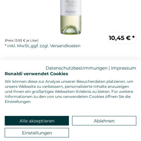
10,45
€
*
(Preis 13,93 € je Liter)
Datenschutzbestimmungen
|
Impressum
Ronaldi verwendet Cookies
Wir können diese zur Analyse unserer Besucherdaten platzieren, um
unsere Webseite zu verbessern, personalisierte Inhalte anzuzeigen
und Ihnen ein großartiges Webseiten-Erlebnis zu bieten. Für weitere
Informationen zu den von uns verwendeten Cookies öffnen Sie die
Weißwein, trocken
Einstellungen.
Alkoholgehalt: 13,5 %vol.
Allergenhinweis: enthält Sulfite
Verschluss: Schraubverschluss
Alle akzeptieren
Ablehnen
Land: Italien, Anbauregion: Sardinien
Rebsorte: Vermentino
Einstellungen