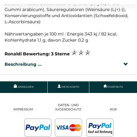
Zutaten: Trauben, Stabilisatoren (Kaliumpolyaspartat,
Gummi arabicum), Säureregulatoren (Weinsäure (L(+)-)),
Konservierungsstoffe und Antioxidantien (Schwefeldioxid,
L-Ascorbinsäure)
Nährwertangaben je 100 ml : Energie 343 kj / 82 kcal,
Kohlenhydrate 1,1 g, davon Zucker 0,2 g
Ronaldi Bewertung: 3 Sterne
Beschreibung
ANMELDEN
MEIN KONTO
STARTSEITE
DATEN- UND
IMPRESSUM
JUGENDSCHUTZ
AGB