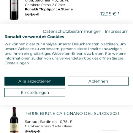
Giba, Sardinien - 0,75l. Fl.
Gambero Rosso: 2 Gläser
Ronaldi "Toptipp" : 4 Sterne
12,95 € *
13,95 €
CARIGNANO DEL SULCIS 6 MURA RISERVA
Datenschutzbestimmungen
|
Impressum
2021
Ronaldi verwendet Cookies
Wir können diese zur Analyse unserer Besucherdaten platzieren, um
Giba, Sardinien - 0,75l. Fl.
unsere Webseite zu verbessern, personalisierte Inhalte anzuzeigen
Gambero Rosso: 3 Gläser
27,95 € *
und Ihnen ein großartiges Webseiten-Erlebnis zu bieten. Für weitere
Ronaldi "Toptipp" : 5 Sterne
Informationen zu den von uns verwendeten Cookies öffnen Sie die
29,95 €
Einstellungen.
ROCCA RUBIA RISERVA 2022
Alle akzeptieren
Ablehnen
Santadi, Sardinien - 0,75l. Fl.
Gambero Rosso: 2 rote Gläser
16,45 €
Einstellungen
15,45 € *
TERRE BRUNE CARIGNANO DEL SULCIS 2021
Santadi, Sardinien - 0,75l. Fl.
Gambero Rosso: 2 rote Gläser
39,95 €