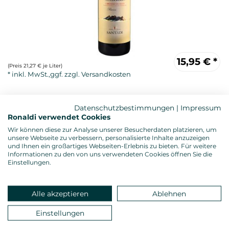
15,95
€
*
(Preis 21,27 € je Liter)
Datenschutzbestimmungen
|
Impressum
Ronaldi verwendet Cookies
Wir können diese zur Analyse unserer Besucherdaten platzieren, um
unsere Webseite zu verbessern, personalisierte Inhalte anzuzeigen
und Ihnen ein großartiges Webseiten-Erlebnis zu bieten. Für weitere
Informationen zu den von uns verwendeten Cookies öffnen Sie die
Einstellungen.
Rotwein, trocken
Alkoholgehalt: 14,5 %vol.
Gesamtsäure: 5,00 g/l
Restzucker: 0,60 g/l
Alle akzeptieren
Ablehnen
Allergenhinweis: enthält Sulfite
Einstellungen
Verschluss: Naturkorken
Land: Italien