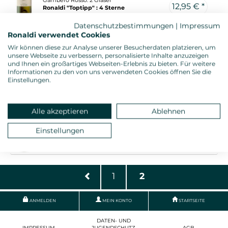
12,95 € *
Ronaldi "Toptipp" : 4 Sterne
Datenschutzbestimmungen
|
Impressum
Ronaldi verwendet Cookies
SOAVE CLASSICO CAMPO VULCANO 2024
Wir können diese zur Analyse unserer Besucherdaten platzieren, um
I Campi, Venetien - 0,75l. Fl.
unsere Webseite zu verbessern, personalisierte Inhalte anzuzeigen
Gambero Rosso: 3 Gläser
und Ihnen ein großartiges Webseiten-Erlebnis zu bieten. Für weitere
Ronaldi "Toptipp" : 5 Sterne
Informationen zu den von uns verwendeten Cookies öffnen Sie die
13,95 € *
14,95 €
Einstellungen.
ETNA BIANCO LENZA DI MUNTI 2024
Alle akzeptieren
Ablehnen
Tenute Nicosia, Sizilien - 0,75l. Fl.
Gambero Rosso: 2 Gläser
Einstellungen
Ronaldi "Toptipp" : 5 Sterne
13,95 € *
1
2
ANMELDEN
MEIN KONTO
STARTSEITE
DATEN- UND
IMPRESSUM
JUGENDSCHUTZ
AGB