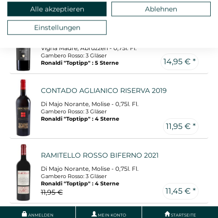
10,95 €
Alle akzeptieren
Ablehnen
MONTEPULCIANO D'ABRUZZO CAPO LE
Einstellungen
VIGNE 2019
Vigna Madre, Abruzzen - 0,75l. Fl.
Gambero Rosso: 3 Gläser
14,95 € *
Ronaldi "Toptipp" : 5 Sterne
CONTADO AGLIANICO RISERVA 2019
Di Majo Norante, Molise - 0,75l. Fl.
Gambero Rosso: 3 Gläser
Ronaldi "Toptipp" : 4 Sterne
11,95 € *
RAMITELLO ROSSO BIFERNO 2021
Di Majo Norante, Molise - 0,75l. Fl.
Gambero Rosso: 3 Gläser
Ronaldi "Toptipp" : 4 Sterne
11,45 € *
11,95 €
ANMELDEN
MEIN KONTO
STARTSEITE