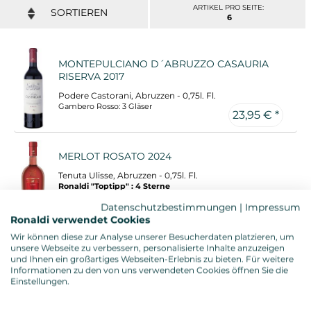
ARTIKEL PRO SEITE:
6
MONTEPULCIANO D´ABRUZZO CASAURIA
RISERVA 2017
Podere Castorani, Abruzzen - 0,75l. Fl.
Gambero Rosso: 3 Gläser
23,95 € *
MERLOT ROSATO 2024
Tenuta Ulisse, Abruzzen - 0,75l. Fl.
Ronaldi "Toptipp" : 4 Sterne
8,95 € *
Datenschutzbestimmungen
|
Impressum
Ronaldi verwendet Cookies
Wir können diese zur Analyse unserer Besucherdaten platzieren, um
MONTEPULCIANO D'ABRUZZO BECCO
unsere Webseite zu verbessern, personalisierte Inhalte anzuzeigen
und Ihnen ein großartiges Webseiten-Erlebnis zu bieten. Für weitere
REALE 2019 (BIO)
Informationen zu den von uns verwendeten Cookies öffnen Sie die
Vigna Madre, Abruzzen - 0,75l. Fl.
Einstellungen.
Gambero Rosso: 3 Gläser
10,45 € *
Ronaldi "Toptipp" : 4 Sterne