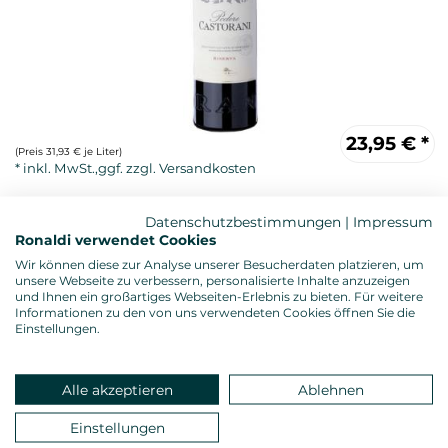
23,95
€
*
(Preis 31,93 € je Liter)
Datenschutzbestimmungen
|
Impressum
Ronaldi verwendet Cookies
Wir können diese zur Analyse unserer Besucherdaten platzieren, um
unsere Webseite zu verbessern, personalisierte Inhalte anzuzeigen
und Ihnen ein großartiges Webseiten-Erlebnis zu bieten. Für weitere
Informationen zu den von uns verwendeten Cookies öffnen Sie die
Einstellungen.
Rotwein, trocken
Alkoholgehalt: 14,0 %vol.
Gesamtsäure: 5,65 g/l
Alle akzeptieren
Ablehnen
Restzucker: 2,07 g/l
Allergenhinweis: enthält Sulfite
Einstellungen
Verschluss: Naturkorken