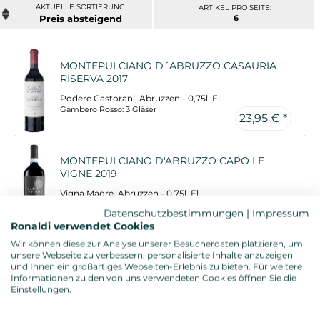
ARTIKEL PRO SEITE:
Preis
6
MONTEPULCIANO D´ABRUZZO CASAURIA
RISERVA 2017
Podere Castorani, Abruzzen - 0,75l. Fl.
Gambero Rosso: 3 Gläser
23,95 € *
MONTEPULCIANO D'ABRUZZO CAPO LE
VIGNE 2019
Vigna Madre, Abruzzen - 0,75l. Fl.
Gambero Rosso: 3 Gläser
14,95 € *
Datenschutzbestimmungen
|
Impressum
Ronaldi "Toptipp" : 5 Sterne
Ronaldi verwendet Cookies
Wir können diese zur Analyse unserer Besucherdaten platzieren, um
CONTADO AGLIANICO RISERVA 2019
unsere Webseite zu verbessern, personalisierte Inhalte anzuzeigen
und Ihnen ein großartiges Webseiten-Erlebnis zu bieten. Für weitere
Di Majo Norante, Molise - 0,75l. Fl.
Informationen zu den von uns verwendeten Cookies öffnen Sie die
Gambero Rosso: 3 Gläser
Einstellungen.
Ronaldi "Toptipp" : 4 Sterne
11,95 € *