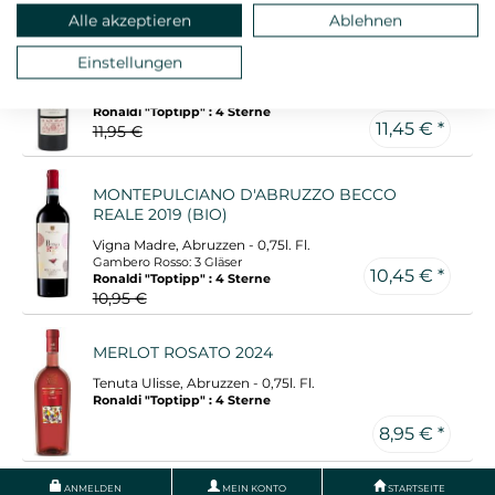
Alle akzeptieren
Ablehnen
RAMITELLO ROSSO BIFERNO 2021
Einstellungen
Di Majo Norante, Molise - 0,75l. Fl.
Gambero Rosso: 3 Gläser
Ronaldi "Toptipp" : 4 Sterne
11,45 € *
11,95 €
MONTEPULCIANO D'ABRUZZO BECCO
REALE 2019 (BIO)
Vigna Madre, Abruzzen - 0,75l. Fl.
Gambero Rosso: 3 Gläser
10,45 € *
Ronaldi "Toptipp" : 4 Sterne
10,95 €
MERLOT ROSATO 2024
Tenuta Ulisse, Abruzzen - 0,75l. Fl.
Ronaldi "Toptipp" : 4 Sterne
8,95 € *
ANMELDEN
MEIN KONTO
STARTSEITE