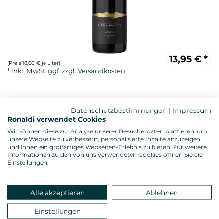
13,95
€
*
(Preis 18,60 € je Liter)
Datenschutzbestimmungen
|
Impressum
Ronaldi verwendet Cookies
Wir können diese zur Analyse unserer Besucherdaten platzieren, um
unsere Webseite zu verbessern, personalisierte Inhalte anzuzeigen
und Ihnen ein großartiges Webseiten-Erlebnis zu bieten. Für weitere
Informationen zu den von uns verwendeten Cookies öffnen Sie die
Rotwein, trocken
Einstellungen.
Alkoholgehalt: 13,5 %vol.
Gesamtsäure: 5,20 g/l
Restzucker: 3,90 g/l
Alle akzeptieren
Ablehnen
Allergenhinweis: enthält Sulfite
Verschluss: Naturkorken
Einstellungen
Land: Italien, Anbauregion: Südtirol