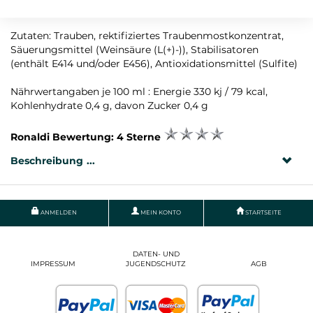
Rebsorte: Lagrein
Zutaten: Trauben, rektifiziertes Traubenmostkonzentrat,
Säuerungsmittel (Weinsäure (L(+)-)), Stabilisatoren
(enthält E414 und/oder E456), Antioxidationsmittel (Sulfite)
Nährwertangaben je 100 ml : Energie 330 kj / 79 kcal,
Kohlenhydrate 0,4 g, davon Zucker 0,4 g
Ronaldi Bewertung: 4 Sterne
Beschreibung
ANMELDEN
MEIN KONTO
STARTSEITE
DATEN- UND
IMPRESSUM
JUGENDSCHUTZ
AGB