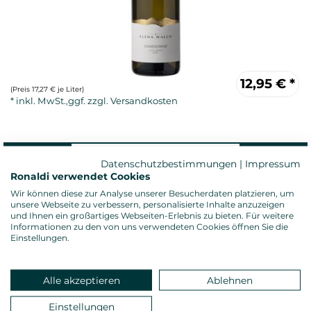
12,95
€
*
(Preis 17,27 € je Liter)
Datenschutzbestimmungen
|
Impressum
Ronaldi verwendet Cookies
Wir können diese zur Analyse unserer Besucherdaten platzieren, um
unsere Webseite zu verbessern, personalisierte Inhalte anzuzeigen
und Ihnen ein großartiges Webseiten-Erlebnis zu bieten. Für weitere
Weißwein, trocken
Informationen zu den von uns verwendeten Cookies öffnen Sie die
Alkoholgehalt: 13,0 %vol.
Einstellungen.
Gesamtsäure: 5,80 g/l
Restzucker: 0,80 g/l
Allergenhinweis: enthält Sulfite
Alle akzeptieren
Ablehnen
Verschluss: Naturkorken
Land: Italien, Anbauregion: Südtirol
Einstellungen