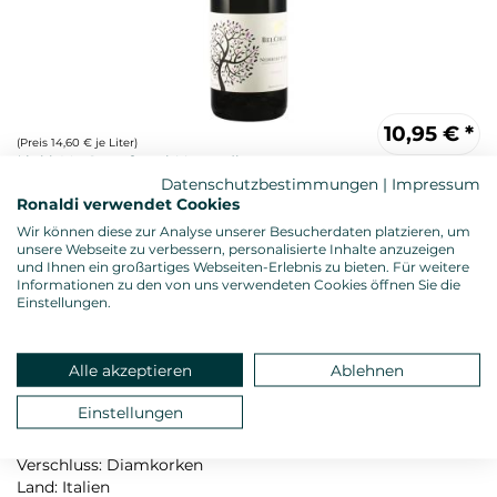
10,95
€
*
(Preis 14,60 € je Liter)
Datenschutzbestimmungen
|
Impressum
Ronaldi verwendet Cookies
Wir können diese zur Analyse unserer Besucherdaten platzieren, um
unsere Webseite zu verbessern, personalisierte Inhalte anzuzeigen
und Ihnen ein großartiges Webseiten-Erlebnis zu bieten. Für weitere
Informationen zu den von uns verwendeten Cookies öffnen Sie die
Einstellungen.
Rotwein, trocken
Alle akzeptieren
Ablehnen
Alkoholgehalt: 14,0 %vol.
Gesamtsäure: 5,30 g/l
Einstellungen
Restzucker: 1,00 g/l
Allergenhinweis: enthält Sulfite
Verschluss: Diamkorken
Land: Italien