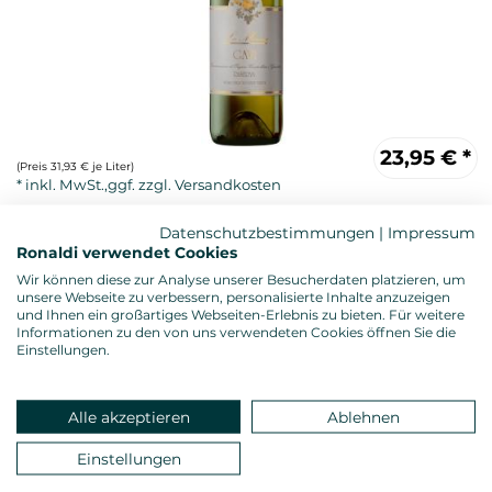
23,95
€
*
(Preis 31,93 € je Liter)
Datenschutzbestimmungen
|
Impressum
Ronaldi verwendet Cookies
Wir können diese zur Analyse unserer Besucherdaten platzieren, um
unsere Webseite zu verbessern, personalisierte Inhalte anzuzeigen
und Ihnen ein großartiges Webseiten-Erlebnis zu bieten. Für weitere
Informationen zu den von uns verwendeten Cookies öffnen Sie die
Einstellungen.
Weißwein, trocken
Anbau: biologisch, ÖKO-Kontrollnummer: IT-BIO-015
Alle akzeptieren
Ablehnen
Alkoholgehalt: 13,0 %vol.
Gesamtsäure: 5,71 g/l
Einstellungen
Restzucker: 2,41 g/l
Allergenhinweis: enthält Sulfite