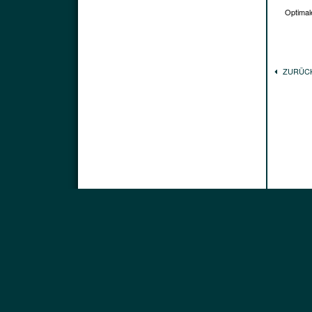
Optimale
ZURÜC