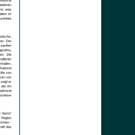
Rebsorte
hiedenen
ino, was
allem im
turerbes
stische,
hen. Der
 sanften
gnolino,
en. Die
llierter
rhalten,
Rubinrot
üfte von
ncen von
zeigt er
 der ihn
 während
monteser
e Serre"
r Region
ichten -
chaft des