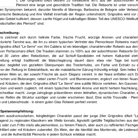
 produziert. Der Grignolino d’Asti besteht zu mindestens 90% aus der autochthonen 
ino, die im Piemont eine lange und geschätzte Tradition hat. Die Rebsorte ist unter versc
len Synonymen bekannt, darunter Neretto di Marengo, Barbosina de Bologne oder Verbes
torische Bedeutung und ihre Vielfalt innerhalb der Region unterstreicht. Grignolino wird vor 
ato-Gebiet kultiviert, dessen sanfte Hügel und kalkhaltigen Böden Teil des UNESCO-Weltkul
ndschaften des Piemont" sind.
schreibung:
ino zeichnet sich durch hellrote Farbe, frische Frucht, würzige Aromen und charakteri
ukturierte Tannine aus, die ihn zu einem typischen Vertreter des Piemonteser Rotweins mac
gnolino d’Asti "Le Serre" von Vini Caldera ist ein lebendiger, charaktervoller Rotwein aus den
von Portacomaro d’Asti. Die Trauben stammen zu 100% aus der autochthonen Rebsorte Gri
nd 30 Jahre alten Rebstöcken, die auf Schluff-Sandböden mit hohem Kalkanteil steh
eitung erfolgt traditionell: die Maischegärung dauert dann etwa vier Tage bei kontro
tur, begleitet von gezieltem Überpumpen des Tresterhutes, um Farbe und Extrakt zu e
von der Reifung im Edelstahltank, wo die malolaktische Gärung frühzeitig erfolgt. Sein helles 
 einen Wein an, der sowohl Frische als auch Eleganz vereint. In der Nase entfalten sich D
rschen und Blutorangen, nebst zarten Frucht- und Blumenaromen, ergänzt von feinen Nua
 und Kräutern, die dem Grignolino d’Asti "Le Serre" eine subtile Würze verleihen. Am Gaumen 
ocken und weich zugleich, mit einem typischen Mandel Aroma und leicht herbem Nachklang,
chselbar macht. Junge Jahrgänge präsentieren einen lebhaften, dynamischen Charakter,
zes Reifen die Struktur samtiger und runder erscheinen lässt. Eine echte Trouvaille - Pie
on und Lebensfreude - in einem guten Glas Rotwein perfekt vereint.
 Speisenempfehlung:
nem ausdrucksstarken, feingliedrigen Charakter passt der junge 24er Grignolino d’Asti "L
agend zu regionalen Klassikern wie Vitello tonnato, Agnolotti (gefüllte Teigtäschchen aus de
 oder zum Fritto misto alla piemontese, zu feinem Fleisch, aber auch zu raffinierten Fischger
, frittiert oder mit Kräutern zubereitet. Ein Wein, der die Identität des Monferrato, die Leidens
 und die Authentizität Piemonts in jedem Schluck erlebbar macht.