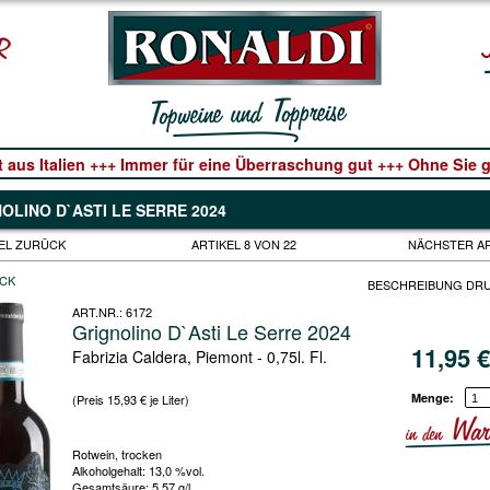
t aus Italien +++ Immer für eine Überraschung gut +++ Ohne Sie ge
OLINO D`ASTI LE SERRE 2024
EL ZURÜCK
ARTIKEL 8 VON 22
NÄCHSTER A
CK
BESCHREIBUNG DR
ART.NR.:
6172
Grignolino D`Asti Le Serre 2024
11,95
Fabrizia Caldera, Piemont - 0,75l. Fl.
Menge:
(Preis 15,93 € je Liter)
Rotwein, trocken
Alkoholgehalt: 13,0 %vol.
Gesamtsäure: 5,57 g/l