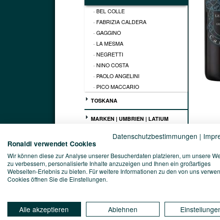
· BEL COLLE
· FABRIZIA CALDERA
· GAGGINO
· LA MESMA
· NEGRETTI
· NINO COSTA
· PAOLO ANGELINI
· PICO MACCARIO
TOSKANA
MARKEN | UMBRIEN | LATIUM
Datenschutzbestimmungen
|
Impr
ABRUZZEN | MOLISE
Ronaldi verwendet Cookies
Wir können diese zur Analyse unserer Besucherdaten platzieren, um unsere W
APULIEN | BASILIKATA
zu verbessern, personalisierte Inhalte anzuzeigen und Ihnen ein großartiges
Webseiten-Erlebnis zu bieten. Für weitere Informationen zu den von uns verwe
KAMPANIEN | KALABRIEN
Kellerei
Cookies öffnen Sie die Einstellungen.
Fabrizi
SARDINIEN | SIZILIEN
Vinophi
Grignol
Alle akzeptieren
Ablehnen
Einstellunge
begehrt