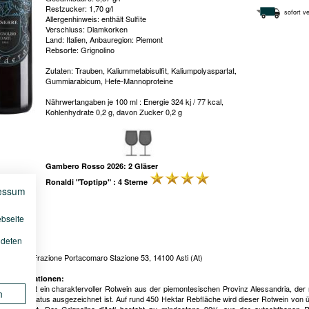
Restzucker: 1,70 g/l
sofort ve
Allergenhinweis: enthält Sulfite
Verschluss: Diamkorken
Land: Italien, Anbauregion: Piemont
Rebsorte: Grignolino
Zutaten: Trauben, Kaliummetabisulfit, Kaliumpolyaspartat,
Gummiarabicum, Hefe-Mannoproteine
Nährwertangaben je 100 ml : Energie 324 kj / 77 kcal,
Kohlenhydrate 0,2 g, davon Zucker 0,2 g
Gambero Rosso 2026: 2 Gläser
Ronaldi "Toptipp" : 4 Sterne
essum
ebseite
ndeten
:
a Caldera, Frazione Portacomaro Stazione 53, 14100 Asti (At)
le Informationen:
ino d’Asti ist ein charaktervoller Rotwein aus der piemontesischen Provinz Alessandria, der
n
en DOC-Status ausgezeichnet ist. Auf rund 450 Hektar Rebfläche wird dieser Rotwein von 