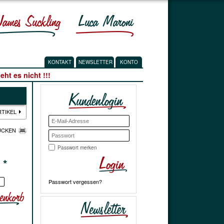
KONTAKT
NEWSLETTER
KONTO
ht es nicht !!!
RTIKEL
UCKEN
Passwort merken
€
*
Passwort vergessen?