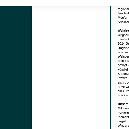
Winzern
Grignol
regiona
ihre his
Monferr
"Weinla
Weinbe
Grignol
feinstr
2024 Gri
Hügeln 
von ru
Weinber
Tempera
gefolgt 
kündigt
Sauerki
Pfeffer
sich tr
unverwe
ein kur
Traditi
Unsere
Mit sei
hervorr
Piemont)
gegrillt
Winzers