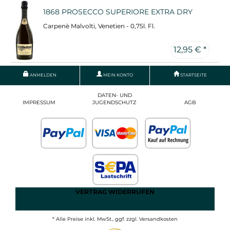
1868 PROSECCO SUPERIORE EXTRA DRY
Carpenè Malvolti, Venetien - 0,75l. Fl.
12,95 € *
ANMELDEN
MEIN KONTO
STARTSEITE
DATEN- UND
IMPRESSUM
JUGENDSCHUTZ
AGB
VERTRAG WIDERRUFEN
* Alle Preise inkl. MwSt., ggf. zzgl. Versandkosten