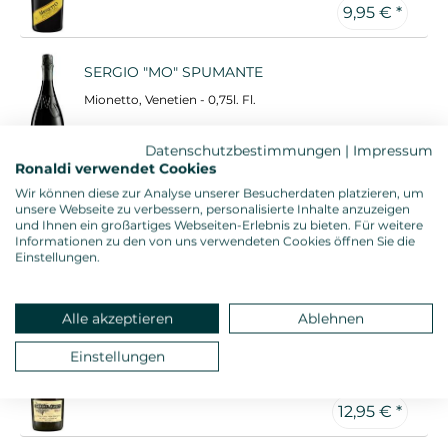
9,95 € *
SERGIO "MO" SPUMANTE
Mionetto, Venetien - 0,75l. Fl.
11,95 € *
Datenschutzbestimmungen
|
Impressum
Ronaldi verwendet Cookies
Wir können diese zur Analyse unserer Besucherdaten platzieren, um
SERGIO ROSE "MO" SPUMANTE
unsere Webseite zu verbessern, personalisierte Inhalte anzuzeigen
und Ihnen ein großartiges Webseiten-Erlebnis zu bieten. Für weitere
Mionetto, Venetien - 0,75l. Fl.
Informationen zu den von uns verwendeten Cookies öffnen Sie die
Einstellungen.
11,95 € *
Alle akzeptieren
Ablehnen
1868 PROSECCO SUPERIORE BRUT
Einstellungen
Carpenè Malvolti, Venetien - 0,75l. Fl.
12,95 € *