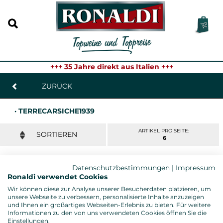
+++ 35 Jahre direkt aus Italien +++
ZURÜCK
· TERRECARSICHE1939
ARTIKEL PRO SEITE:
6
Datenschutzbestimmungen
|
Impressum
PRIMITIVO GIOIA DEL COLLE FANOVA 2023
Ronaldi verwendet Cookies
Terrecarsiche1939, Apulien - 0,75l. Fl.
Wir können diese zur Analyse unserer Besucherdaten platzieren, um
Gambero Rosso: 3 Gläser
unsere Webseite zu verbessern, personalisierte Inhalte anzuzeigen
Ronaldi "Toptipp" : 4 Sterne
und Ihnen ein großartiges Webseiten-Erlebnis zu bieten. Für weitere
13,95 € *
Informationen zu den von uns verwendeten Cookies öffnen Sie die
Einstellungen.