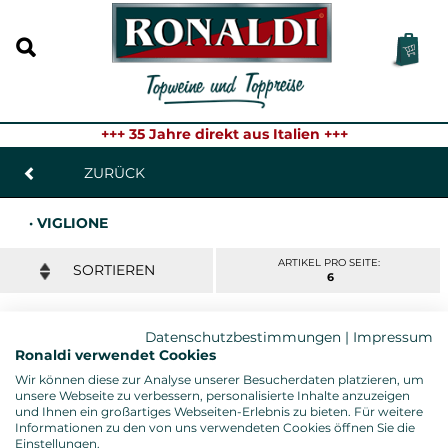
+++ 35 Jahre direkt aus Italien +++
ZURÜCK
· VIGLIONE
ARTIKEL PRO SEITE:
6
Datenschutzbestimmungen
|
Impressum
PRIMITIVO GIOIA DEL COLLE MARPIONE
Ronaldi verwendet Cookies
RISERVA 2021 (BIO)
Wir können diese zur Analyse unserer Besucherdaten platzieren, um
Tenuta Viglione, Apulien - 0,75l. Fl.
unsere Webseite zu verbessern, personalisierte Inhalte anzuzeigen
Gambero Rosso: 3 Gläser
und Ihnen ein großartiges Webseiten-Erlebnis zu bieten. Für weitere
19,95 € *
Ronaldi "Toptipp" : 5 Sterne
Informationen zu den von uns verwendeten Cookies öffnen Sie die
Einstellungen.