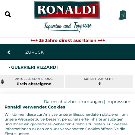
+++ 35 Jahre direkt aus Italien +++
ZURÜCK
· GUERRIERI RIZZARDI
ARTIKEL PRO SEITE:
Preis
6
Datenschutzbestimmungen
|
Impressum
BARDOLINO CHIARETTO CLASSICO KEYA
Ronaldi verwendet Cookies
2024
Wir können diese zur Analyse unserer Besucherdaten platzieren, um
Guerrieri Rizzardi, Venetien - 0,75l. Fl.
unsere Webseite zu verbessern, personalisierte Inhalte anzuzeigen
und Ihnen ein großartiges Webseiten-Erlebnis zu bieten. Für weitere
8,95 € *
Informationen zu den von uns verwendeten Cookies öffnen Sie die
Einstellungen.