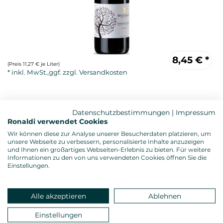
8,45
€
*
(Preis 11,27 € je Liter)
Datenschutzbestimmungen
|
Impressum
Ronaldi verwendet Cookies
Wir können diese zur Analyse unserer Besucherdaten platzieren, um
unsere Webseite zu verbessern, personalisierte Inhalte anzuzeigen
und Ihnen ein großartiges Webseiten-Erlebnis zu bieten. Für weitere
Informationen zu den von uns verwendeten Cookies öffnen Sie die
Rotwein, trocken
Einstellungen.
Alkoholgehalt: 13,5 %vol.
Gesamtsäure: 5,50 g/l
Restzucker: 4,00 g/l
Alle akzeptieren
Ablehnen
Allergenhinweis: enthält Sulfite
Verschluss: Presskorken
Einstellungen
Land: Italien, Anbauregion: Piemont