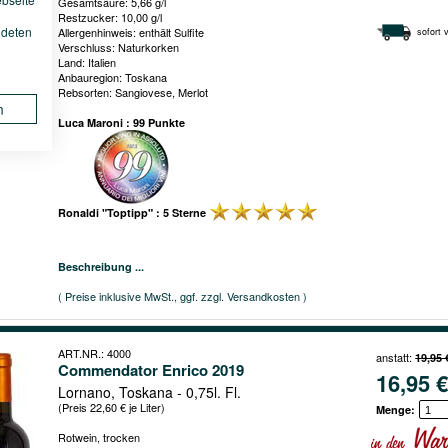
Gesamtsäure: 5,66 g/l
Restzucker: 10,00 g/l
ndeten
Allergenhinweis: enthält Sulfite
sofort 
Verschluss: Naturkorken
Land: Italien
Anbauregion: Toskana
Rebsorten: Sangiovese, Merlot
n
Luca Maroni : 99 Punkte
Ronaldi "Toptipp" : 5 Sterne
Beschreibung ...
( Preise inklusive MwSt., ggf. zzgl. Versandkosten )
ART.NR.: 4000
anstatt:
19,95 
Commendator Enrico 2019
16,95 €
Lornano, Toskana - 0,75l. Fl.
(Preis 22,60 € je Liter)
Menge:
Rotwein, trocken