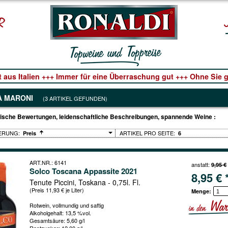
t aus Italien +++ Immer für eine Überraschung gut +++ Ohne Sie ge
A MARONI
(3 ARTIKEL GEFUNDEN)
ische Bewertungen, leidenschaftliche Beschreibungen, spannende Weine :
ARTIKEL PRO SEITE:
Preis
6
ART.NR.: 6141
anstatt:
9,95 €
Solco Toscana Appassite 2021
8,95 € 
Tenute Piccini, Toskana - 0,75l. Fl.
(Preis 11,93 € je Liter)
Menge:
Rotwein, vollmundig und saftig
Alkoholgehalt: 13,5 %vol.
Gesamtsäure: 5,60 g/l