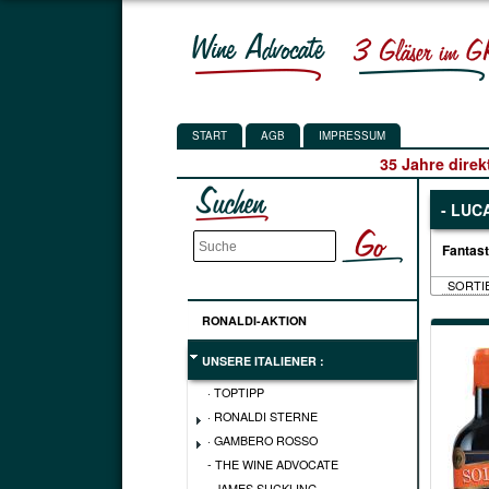
START
AGB
IMPRESSUM
35 Jahre direk
- LUC
Fantast
RONALDI-AKTION
UNSERE ITALIENER :
· TOPTIPP
· RONALDI STERNE
· GAMBERO ROSSO
- THE WINE ADVOCATE
- JAMES SUCKLING