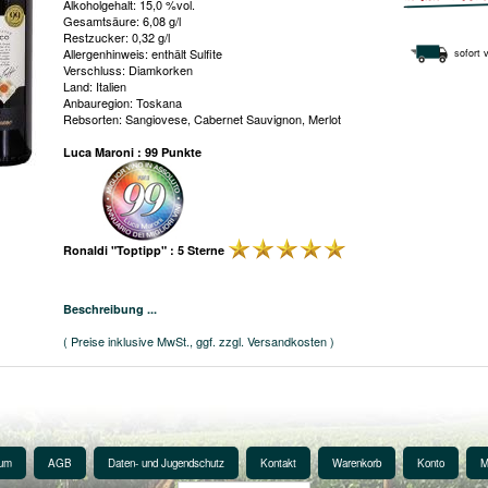
Alkoholgehalt: 15,0 %vol.
Gesamtsäure: 6,08 g/l
Restzucker: 0,32 g/l
Allergenhinweis: enthält Sulfite
sofort 
Verschluss: Diamkorken
Land: Italien
Anbauregion: Toskana
Rebsorten: Sangiovese, Cabernet Sauvignon, Merlot
Luca Maroni : 99 Punkte
Ronaldi "Toptipp" : 5 Sterne
Beschreibung ...
( Preise inklusive MwSt., ggf. zzgl. Versandkosten )
sum
AGB
Daten- und Jugendschutz
Kontakt
Warenkorb
Konto
M