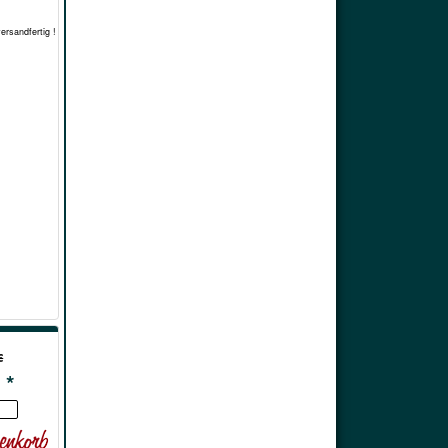
versandfertig !
€
 *