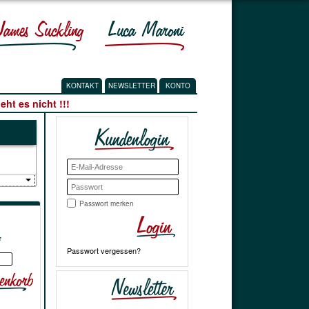
KONTAKT
NEWSLETTER
KONTO
ht es nicht !!!
Passwort merken
*
Passwort vergessen?