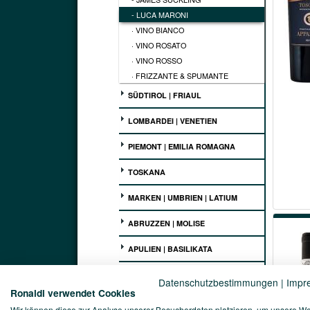
- LUCA MARONI
· VINO BIANCO
· VINO ROSATO
· VINO ROSSO
· FRIZZANTE & SPUMANTE
SÜDTIROL | FRIAUL
LOMBARDEI | VENETIEN
PIEMONT | EMILIA ROMAGNA
TOSKANA
MARKEN | UMBRIEN | LATIUM
ABRUZZEN | MOLISE
APULIEN | BASILIKATA
KAMPANIEN | KALABRIEN
Datenschutzbestimmungen
|
Impr
Ronaldi verwendet Cookies
SARDINIEN | SIZILIEN
Wir können diese zur Analyse unserer Besucherdaten platzieren, um unsere W