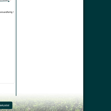
versandfertig !
erkzettel