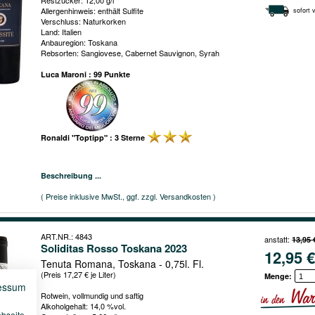
Restzucker: 12,00 g/l
Allergenhinweis: enthält Sulfite
sofort 
Verschluss: Naturkorken
Land: Italien
Anbauregion: Toskana
Rebsorten: Sangiovese, Cabernet Sauvignon, Syrah
Luca Maroni : 99 Punkte
Ronaldi "Toptipp" : 3 Sterne
Beschreibung ...
( Preise inklusive MwSt., ggf. zzgl. Versandkosten )
ART.NR.: 4843
anstatt:
13,95 
Soliditas Rosso Toskana 2023
12,95 €
Tenuta Romana, Toskana - 0,75l. Fl.
(Preis 17,27 € je Liter)
Menge:
essum
Rotwein, vollmundig und saftig
Alkoholgehalt: 14,0 %vol.
ebseite