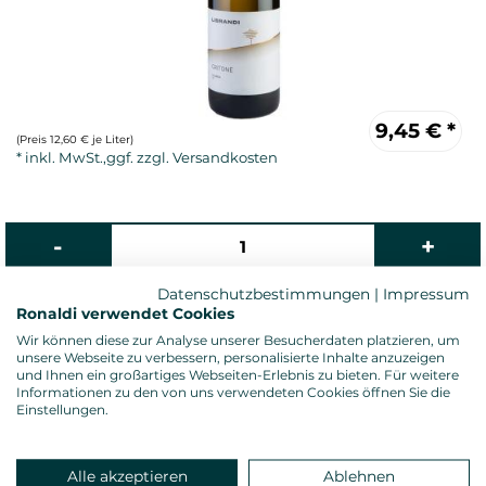
9,45
€
*
(Preis 12,60 € je Liter)
Datenschutzbestimmungen
|
Impressum
Ronaldi verwendet Cookies
Wir können diese zur Analyse unserer Besucherdaten platzieren, um
Weißwein, trocken
unsere Webseite zu verbessern, personalisierte Inhalte anzuzeigen
Alkoholgehalt: 12,5 %vol.
und Ihnen ein großartiges Webseiten-Erlebnis zu bieten. Für weitere
Gesamtsäure: 5,50 g/l
Informationen zu den von uns verwendeten Cookies öffnen Sie die
Einstellungen.
Restzucker: 2,00 g/l
Allergenhinweis: enthält Sulfite
Verschluss: Naturkorken
Land: Italien, Anbauregion: Kalabrien
Alle akzeptieren
Ablehnen