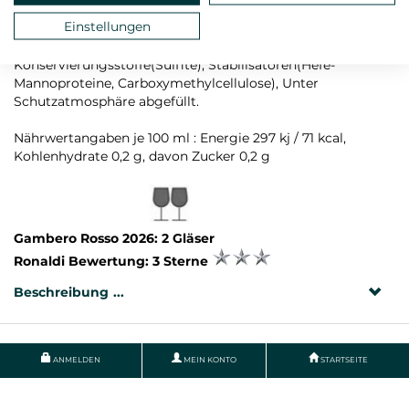
Rebsorten: Chardonnay, Sauvignon
Einstellungen
Zutaten: Trauben, Antioxidantien(L-Ascorbinsäure),
Konservierungsstoffe(Sulfite), Stabilisatoren(Hefe-
Mannoproteine, Carboxymethylcellulose), Unter
Schutzatmosphäre abgefüllt.
Nährwertangaben je 100 ml : Energie 297 kj / 71 kcal,
Kohlenhydrate 0,2 g, davon Zucker 0,2 g
Gambero Rosso 2026: 2 Gläser
Ronaldi Bewertung: 3 Sterne
Beschreibung
ANMELDEN
MEIN KONTO
STARTSEITE