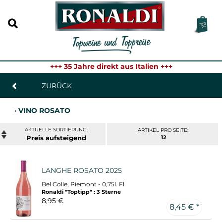
+++ 35 Jahre direkt aus Italien +++
ZURÜCK
· VINO ROSATO
ARTIKEL PRO SEITE:
Preis
12
LANGHE ROSATO 2025
Bel Colle, Piemont - 0,75l. Fl.
Ronaldi "Toptipp" : 3 Sterne
8,95 €
8,45 € *