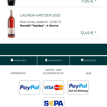
11,95 € *
LAGREIN KRETZER 2025
Muri-Gries, Südtirol - 0,75l. Fl.
Ronaldi "Toptipp" : 4 Sterne
12,45 € *
ANMELDEN
MEIN KONTO
STARTSEITE
DATEN- UND
IMPRESSUM
JUGENDSCHUTZ
AGB