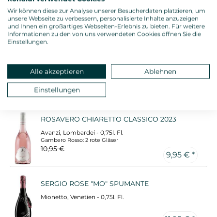
Ippolito, Kalabrien - 0,75l. Fl.
Wir können diese zur Analyse unserer Besucherdaten platzieren, um
Ronaldi "Toptipp" : 4 Sterne
unsere Webseite zu verbessern, personalisierte Inhalte anzuzeigen
9,45 € *
und Ihnen ein großartiges Webseiten-Erlebnis zu bieten. Für weitere
Informationen zu den von uns verwendeten Cookies öffnen Sie die
Einstellungen.
BELLERICA CHIARETTO 2025
Scolari, Lombardei - 0,75l. Fl.
Alle akzeptieren
Ablehnen
Ronaldi "Toptipp" : 4 Sterne
10,95 €
9,95 € *
Einstellungen
ROSAVERO CHIARETTO CLASSICO 2023
Avanzi, Lombardei - 0,75l. Fl.
Gambero Rosso: 2 rote Gläser
10,95 €
9,95 € *
SERGIO ROSE "MO" SPUMANTE
Mionetto, Venetien - 0,75l. Fl.