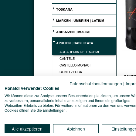
TOSKANA
MARKEN | UMBRIEN | LATIUM
ABRUZZEN | MOLISE
APULIEN | BASILIKATA
· ACCADEMIA DEI RACEMI
· CANTELE
· CASTELLO MONACI
· CONTI ZECCA
Kellerei
· PAOLO LEO
FELLINE
Datenschutzbestimmungen
|
Impr
· TENUTE MASSO ANTICO
Ronaldi verwendet Cookies
Vinophi
· TENUTE RUBINO
Der Ana
Wir können diese zur Analyse unserer Besucherdaten platzieren, um unsere W
· TERRECARSICHE1939
Agricol
zu verbessern, personalisierte Inhalte anzuzeigen und Ihnen ein großartiges
ausbala
Webseiten-Erlebnis zu bieten. Für weitere Informationen zu den von uns verwe
· TORREVENTO
pure, u
Cookies öffnen Sie die Einstellungen.
· VIGLIONE
vollmu
eigenst
KAMPANIEN | KALABRIEN
Abende 
Alle akzeptieren
Ablehnen
Einstellunge
Weinbe
SARDINIEN | SIZILIEN
Der Ana