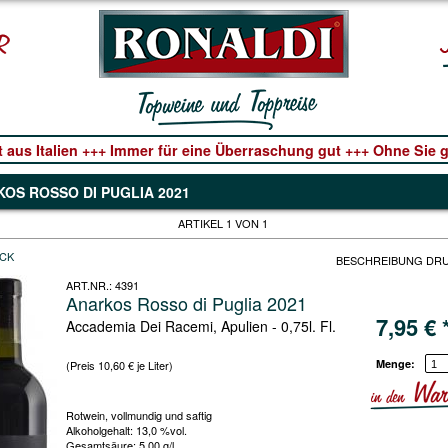
t aus Italien +++ Immer für eine Überraschung gut +++ Ohne Sie ge
OS ROSSO DI PUGLIA 2021
ARTIKEL 1 VON 1
CK
BESCHREIBUNG DR
ART.NR.:
4391
Anarkos Rosso di Puglia 2021
7,95
€
Accademia Dei Racemi, Apulien - 0,75l. Fl.
Menge:
(Preis 10,60 € je Liter)
Rotwein, vollmundig und saftig
Alkoholgehalt: 13,0 %vol.
Gesamtsäure: 5,00 g/l