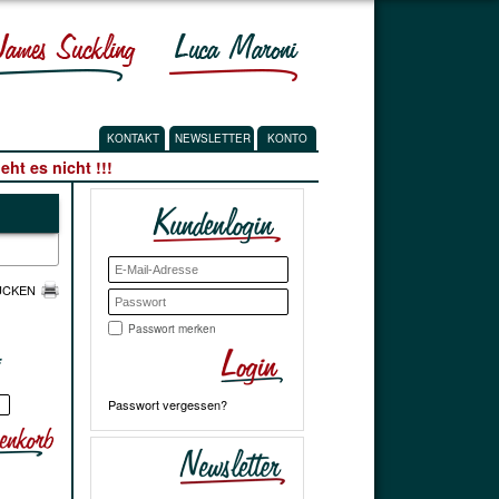
KONTAKT
NEWSLETTER
KONTO
ht es nicht !!!
UCKEN
Passwort merken
*
Passwort vergessen?