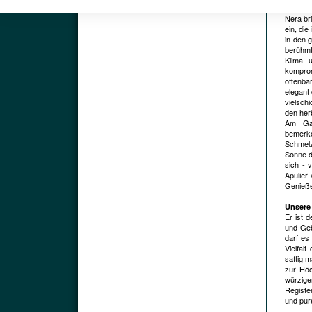
Rebsort
Nera br
ein, di
in den g
berühmt
Klima 
komprom
offenba
elegant
vielsch
den her
Am Gau
bemerke
Schmelz
Sonne d
sich - 
Apulier
Genieße
Unsere
Er ist 
und Geb
darf es
Vielfal
saftig m
zur Höc
würzige
Registe
und pure