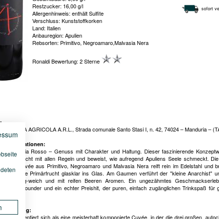
Restzucker: 16,00 g/l
sofort ve
Allergenhinweis: enthält Sulfite
Verschluss: Kunststoffkorken
Land: Italien
Anbauregion: Apulien
Rebsorten: Primitivo, Negroamaro,Malvasia Nera
Ronaldi Bewertung: 2 Sterne
:
 SOCIETÀ AGRICOLA A.R.L., Strada comunale Santo Stasi I, n. 42, 74024 – Manduria – (T
essum
le Informationen:
rkos Puglia Rosso – Genuss mit Charakter und Haltung. Dieser faszinierende Konzept
ebseite
a Felline bricht mit allen Regeln und beweist, wie aufregend Apuliens Seele schmeckt. Die
ncierte Cuvée aus Primitivo, Negroamaro und Malvasia Nera reift rein im Edelstahl und br
ndeten
nverfälschte Primärfrucht glasklar ins Glas. Am Gaumen verführt der "kleine Anarchist" 
ndig, samtig-weich und mit reifen Beeren Aromen. Ein ungezähmtes Geschmackserlebn
ändiger Allrounder und ein echter Preishit, der puren, einfach zugänglichen Trinkspaß für g
garantiert!
n
schreibung:
rkos präsentiert sich als eine meisterhaft komponierte Cuvée, in der die drei großen, auto