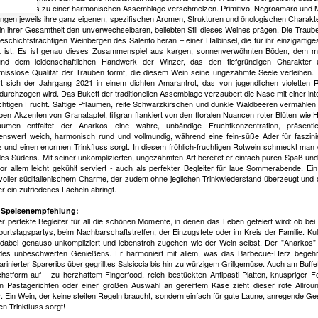
en Apuliens zu einer harmonischen Assemblage verschmelzen. Primitivo, Negroamaro und 
ingen jeweils ihre ganz eigenen, spezifischen Aromen, Strukturen und önologischen Charakte
e in ihrer Gesamtheit den unverwechselbaren, beliebten Stil dieses Weines prägen. Die Traube
eschichtsträchtigen Weinbergen des Salento heran – einer Halbinsel, die für ihr einzigartiges
 ist. Es ist genau dieses Zusammenspiel aus kargen, sonnenverwöhnten Böden, dem ma
und dem leidenschaftlichen Handwerk der Winzer, das den tiefgründigen Charakter 
isslose Qualität der Trauben formt, die diesem Wein seine ungezähmte Seele verleihen.
rt sich der Jahrgang 2021 in einem dichten Amarantrot, das von jugendlichen violetten 
 durchzogen wird. Das Bukett der traditionellen Assemblage verzaubert die Nase mit einer int
ichtigen Frucht. Saftige Pflaumen, reife Schwarzkirschen und dunkle Waldbeeren vermählen 
ben Akzenten von Granatapfel, filigran flankiert von den floralen Nuancen roter Blüten wie H
men entfaltet der Anarkos eine wahre, unbändige Fruchtkonzentration, präsentie
nswert weich, harmonisch rund und vollmundig, während eine fein-süße Ader für faszin
 und einen enormen Trinkfluss sorgt. In diesem fröhlich-fruchtigen Rotwein schmeckt man 
es Südens. Mit seiner unkomplizierten, ungezähmten Art bereitet er einfach puren Spaß und
vor allem leicht gekühlt serviert - auch als perfekter Begleiter für laue Sommerabende. Ein
 voller süditalienischem Charme, der zudem ohne jeglichen Trinkwiederstand überzeugt und
r ein zufriedenes Lächeln abringt.
 Speisenempfehlung:
der perfekte Begleiter für all die schönen Momente, in denen das Leben gefeiert wird: ob bei
urtstagspartys, beim Nachbarschaftstreffen, der Einzugsfete oder im Kreis der Familie. Kul
 dabei genauso unkompliziert und lebensfroh zugehen wie der Wein selbst. Der "Anarkos" l
t des unbeschwerten Genießens. Er harmoniert mit allem, was das Barbecue-Herz begeh
arinierter Spareribs über gegrilltes Salsiccia bis hin zu würzigem Grillgemüse. Auch am Buffet
hstform auf - zu herzhaftem Fingerfood, reich bestückten Antipasti-Platten, knuspriger F
n Pastagerichten oder einer großen Auswahl an gereiftem Käse zieht dieser rote Allroun
r. Ein Wein, der keine steifen Regeln braucht, sondern einfach für gute Laune, anregende G
n Trinkfluss sorgt!