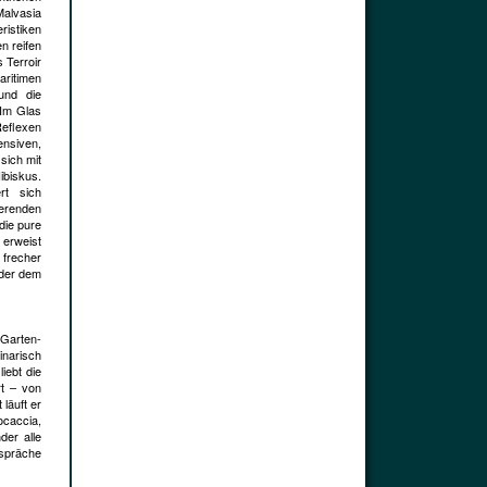
Malvasia
ristiken
n reifen
 Terroir
ritimen
und die
 Im Glas
Reflexen
ensiven,
sich mit
ibiskus.
rt sich
ierenden
die pure
 erweist
 frecher
 der dem
 Garten-
inarisch
iebt die
rt – von
 läuft er
ocaccia,
der alle
espräche