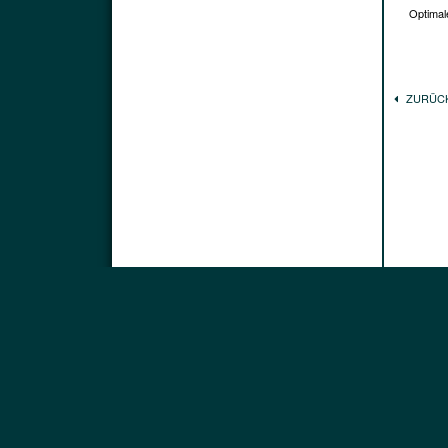
Optimale
ZURÜC