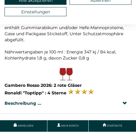
Alle akzeptieren
Ablehnen
Rebsorte: Primitivo
Einstellungen
Zutaten: Trauben, konzentrierter Traubenmost,
Konservierungsstoffe/Antioxidantien Sulfites, Stabilisator
enthält Gummiarabikum und/oder Hefe-Mannoproteine,
Gase und Packgase Stickstoff, Unter Schutzatmosphäre
abgefüllt.
Nährwertangaben je 100 ml : Energie 347 kj / 84 kcal,
Kohlenhydrate 1,8 g, davon Zucker 0,8 g
Gambero Rosso 2026: 2 rote Gläser
Ronaldi "Toptipp" : 4 Sterne
Beschreibung
ANMELDEN
MEIN KONTO
STARTSEITE