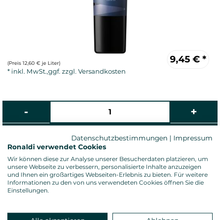
9,45
€
*
(Preis 12,60 € je Liter)
Datenschutzbestimmungen
|
Impressum
Ronaldi verwendet Cookies
Rotwein, trocken
Wir können diese zur Analyse unserer Besucherdaten platzieren, um
Alkoholgehalt: 14,0 %vol.
unsere Webseite zu verbessern, personalisierte Inhalte anzuzeigen
und Ihnen ein großartiges Webseiten-Erlebnis zu bieten. Für weitere
Gesamtsäure: 5,80 g/l
Informationen zu den von uns verwendeten Cookies öffnen Sie die
Restzucker: 8,00 g/l
Einstellungen.
Allergenhinweis: enthält Sulfite
Verschluss: Nomakorken
Land: Italien, Anbauregion: Apulien