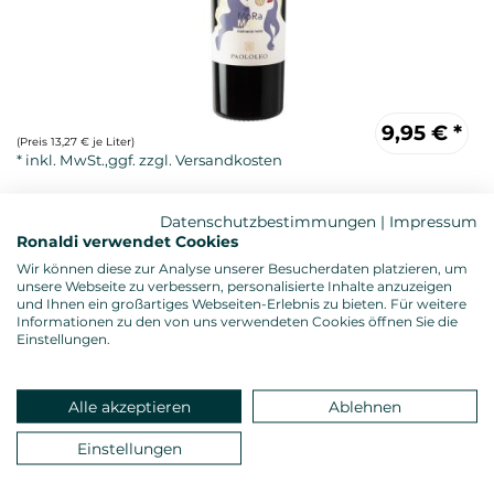
9,95
€
*
(Preis 13,27 € je Liter)
Datenschutzbestimmungen
|
Impressum
Ronaldi verwendet Cookies
Wir können diese zur Analyse unserer Besucherdaten platzieren, um
unsere Webseite zu verbessern, personalisierte Inhalte anzuzeigen
und Ihnen ein großartiges Webseiten-Erlebnis zu bieten. Für weitere
Informationen zu den von uns verwendeten Cookies öffnen Sie die
Einstellungen.
Rotwein, vollmundig und saftig
Alkoholgehalt: 14,5 %vol.
Gesamtsäure: 5,90 g/l
Alle akzeptieren
Ablehnen
Restzucker: 9,00 g/l
Allergenhinweis: enthält Sulfite
Einstellungen
Verschluss: Naturkorken
Land: Italien