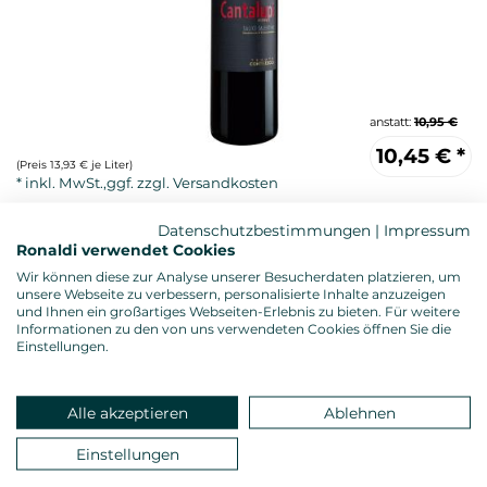
anstatt:
10,95 €
10,45
€
*
(Preis 13,93 € je Liter)
Datenschutzbestimmungen
|
Impressum
Ronaldi verwendet Cookies
Wir können diese zur Analyse unserer Besucherdaten platzieren, um
unsere Webseite zu verbessern, personalisierte Inhalte anzuzeigen
und Ihnen ein großartiges Webseiten-Erlebnis zu bieten. Für weitere
Informationen zu den von uns verwendeten Cookies öffnen Sie die
Einstellungen.
Rotwein, trocken
Alkoholgehalt: 14,5 %vol.
Alle akzeptieren
Ablehnen
Gesamtsäure: 5,00 g/l
Restzucker: 0,50 g/l
Einstellungen
Allergenhinweis: enthält Sulfite
Verschluss: Diamkorken