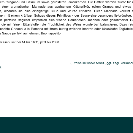
em Oregano und Basilikum sowie gerösteten Pinienkernen. Die Datteln werden zuvor für
n einer aromatischen Marinade aus apulischem Kräuterlikör, edlem Grappa und etwas
gt, wodurch sie eine einzigartige Süße und Würze entfalten. Diese Marinade verleiht 
n mit einem kräftigen Schuss dieses Primitivos - der Sauce eine besonders tiefgründige,
ls perfekte Begleiter empfehlen sich frische Romanesco-Röschen oder geschmorter Ra
, die mit feinen Bitterstoffen die Fruchtigkeit des Weins wunderbar balancieren. Dazu re
achte Gnocchi à la Romana mit ihrem buttrig-weichen Inneren oder klassische Tagliatelle,
he Sauce perfekt aufnehmen. Buon appetito!
r Genuss: bei 14 bis 16°C, jetzt bis 2030
( Preise inklusive MwSt., ggf. zzgl. Versand
K