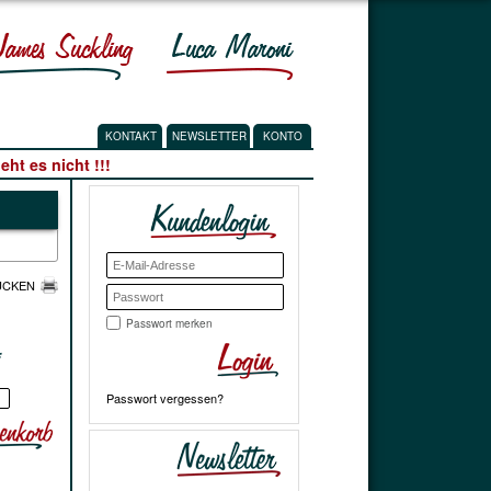
KONTAKT
NEWSLETTER
KONTO
ht es nicht !!!
UCKEN
Passwort merken
*
Passwort vergessen?