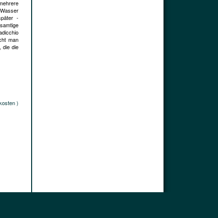
 mehrere
 Wasser
später -
 samtige
dicchio
icht man
 die die
kosten )