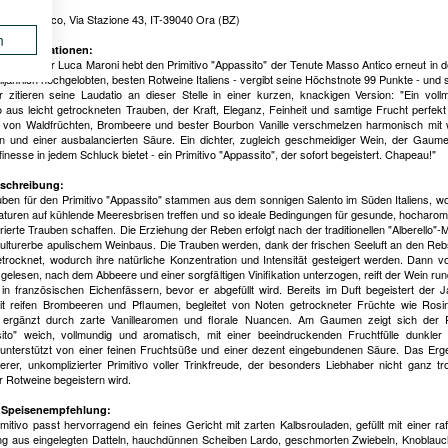
:
Masso Antico, Via Stazione 43, IT-39040 Ora (BZ)
n
le Informationen:
 Weinkritiker Luca Maroni hebt den Primitivo "Appassito" der Tenute Masso Antico erneut in d
lljährlich hochgelobten, besten Rotweine Italiens - vergibt seine Höchstnote 99 Punkte - und s
r zitieren seine Laudatio an dieser Stelle in einer kurzen, knackigen Version: "Ein voll
vo aus leicht getrockneten Trauben, der Kraft, Eleganz, Feinheit und samtige Frucht perfekt 
von Waldfrüchten, Brombeere und bester Bourbon Vanille verschmelzen harmonisch mit
n und einer ausbalancierten Säure. Ein dichter, zugleich geschmeidiger Wein, der Gaum
inesse in jedem Schluck bietet - ein Primitivo "Appassito", der sofort begeistert. Chapeau!"
schreibung:
uben für den Primitivo "Appassito" stammen aus dem sonnigen Salento im Süden Italiens, 
turen auf kühlende Meeresbrisen treffen und so ideale Bedingungen für gesunde, hocharom
ierte Trauben schaffen. Die Erziehung der Reben erfolgt nach der traditionellen "Alberello"-
ulturerbe apulischem Weinbaus. Die Trauben werden, dank der frischen Seeluft an den Re
getrocknet, wodurch ihre natürliche Konzentration und Intensität gesteigert werden. Dann 
 gelesen, nach dem Abbeere und einer sorgfältigen Vinifikation unterzogen, reift der Wein ru
in französischen Eichenfässern, bevor er abgefüllt wird. Bereits im Duft begeistert der 
t reifen Brombeeren und Pflaumen, begleitet von Noten getrockneter Früchte wie Ros
 ergänzt durch zarte Vanillearomen und florale Nuancen. Am Gaumen zeigt sich der P
ito" weich, vollmundig und aromatisch, mit einer beeindruckenden Fruchtfülle dunkler
 unterstützt von einer feinen Fruchtsüße und einer dezent eingebundenen Säure. Das Erge
kerer, unkomplizierter Primitivo voller Trinkfreude, der besonders Liebhaber nicht ganz tr
r Rotweine begeistern wird.
 Speisenempfehlung:
itivo passt hervorragend ein feines Gericht mit zarten Kalbsrouladen, gefüllt mit einer raff
g aus eingelegten Datteln, hauchdünnen Scheiben Lardo, geschmorten Zwiebeln, Knoblauch