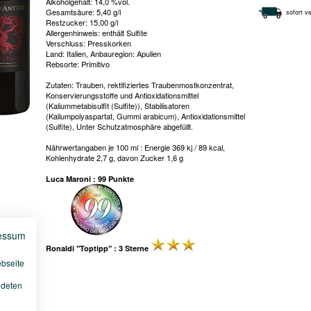
Alkoholgehalt: 14,0 %vol.
Gesamtsäure: 5,40 g/l
sofort ve
Restzucker: 15,00 g/l
Allergenhinweis: enthält Sulfite
Verschluss: Presskorken
Land: Italien, Anbauregion: Apulien
Rebsorte: Primitivo
Zutaten: Trauben, rektifiziertes Traubenmostkonzentrat,
Konservierungsstoffe und Antioxidationsmittel
(Kaliummetabisulfit (Sulfite)), Stabilisatoren
(Kaliumpolyaspartat, Gummi arabicum), Antioxidationsmittel
(Sulfite), Unter Schutzatmosphäre abgefüllt.
Nährwertangaben je 100 ml : Energie 369 kj / 89 kcal,
Kohlenhydrate 2,7 g, davon Zucker 1,6 g
Luca Maroni : 99 Punkte
essum
Ronaldi "Toptipp" : 3 Sterne
ebseite
ndeten