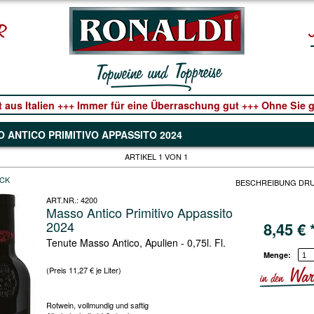
t aus Italien +++ Immer für eine Überraschung gut +++ Ohne Sie ge
 ANTICO PRIMITIVO APPASSITO 2024
ARTIKEL 1 VON 1
CK
BESCHREIBUNG DR
ART.NR.:
4200
Masso Antico Primitivo Appassito
2024
8,45
€
Tenute Masso Antico, Apulien - 0,75l. Fl.
Menge:
(Preis 11,27 € je Liter)
Rotwein, vollmundig und saftig