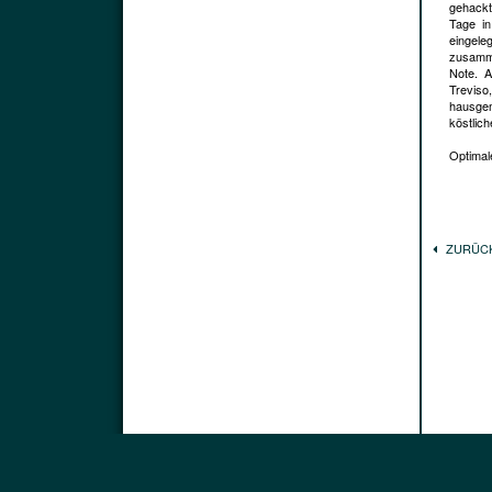
gehackt
Tage i
eingele
zusamme
Note. A
Treviso
hausgem
köstlic
Optimale
ZURÜC