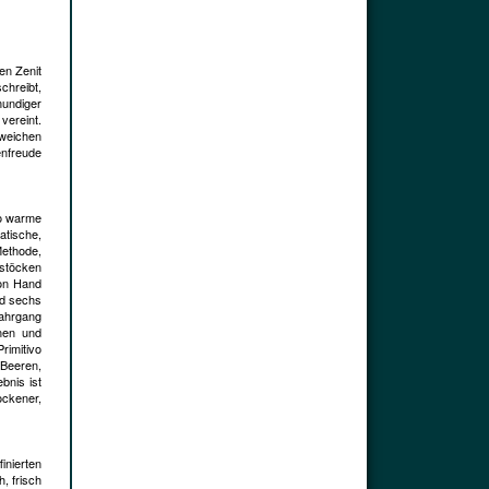
en Zenit
chreibt,
mundiger
vereint.
 weichen
enfreude
wo warme
atische,
Methode,
bstöcken
von Hand
nd sechs
Jahrgang
inen und
rimitivo
 Beeren,
bnis ist
ockener,
inierten
, frisch