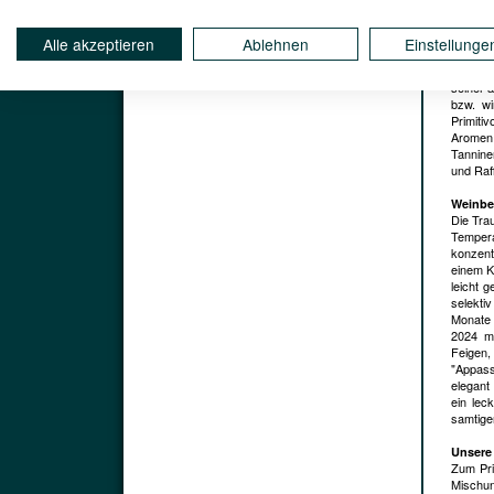
Kellerei
Tenute 
Alle akzeptieren
Ablehnen
Einstellunge
Vinophi
Italiens
seiner a
bzw. wi
Primiti
Aromen 
Tannine
und Raff
Weinbe
Die Tra
Tempera
konzentr
einem K
leicht 
selektiv
Monate 
2024 mi
Feigen,
"Appass
elegant
ein lec
samtige
Unsere
Zum Prim
Mischun