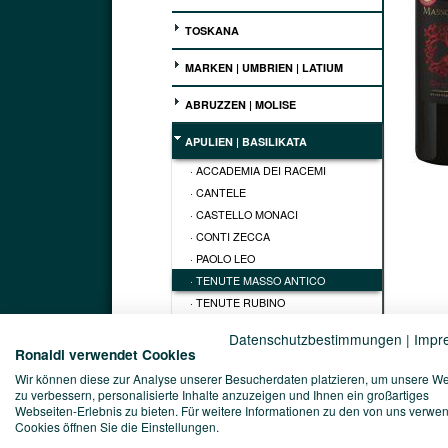
TOSKANA
MARKEN | UMBRIEN | LATIUM
ABRUZZEN | MOLISE
APULIEN | BASILIKATA
· ACCADEMIA DEI RACEMI
· CANTELE
· CASTELLO MONACI
· CONTI ZECCA
· PAOLO LEO
· TENUTE MASSO ANTICO
· TENUTE RUBINO
· TERRECARSICHE1939
Datenschutzbestimmungen
|
Impr
· TORREVENTO
Ronaldi verwendet Cookies
· VIGLIONE
Wir können diese zur Analyse unserer Besucherdaten platzieren, um unsere W
zu verbessern, personalisierte Inhalte anzuzeigen und Ihnen ein großartiges
KAMPANIEN | KALABRIEN
Webseiten-Erlebnis zu bieten. Für weitere Informationen zu den von uns verwe
Cookies öffnen Sie die Einstellungen.
SARDINIEN | SIZILIEN