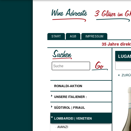
START
AGB
IMPRESSUM
35 Jahre direk
LUGAN
ZURÜ
RONALDI-AKTION
UNSERE ITALIENER :
SÜDTIROL | FRIAUL
LOMBARDEI | VENETIEN
· AVANZI