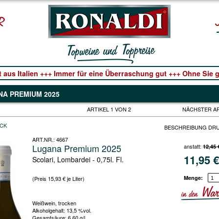
t aus Italien +++ Immer für eine Überraschung gut +++ Ohne Sie ge
A PREMIUM 2025
ARTIKEL 1 VON 2
NÄCHSTER A
CK
BESCHREIBUNG DR
ART.NR.:
4667
Lugana Premium 2025
anstatt:
12,45 
11,95
Scolari, Lombardei - 0,75l. Fl.
Menge:
(Preis 15,93 € je Liter)
Weißwein, trocken
Alkoholgehalt: 13,5 %vol.
Gesamtsäure: 6,60 g/l