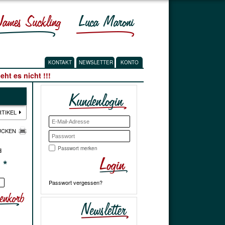
KONTAKT
NEWSLETTER
KONTO
ht es nicht !!!
RTIKEL
UCKEN
Passwort merken
€
€
*
Passwort vergessen?