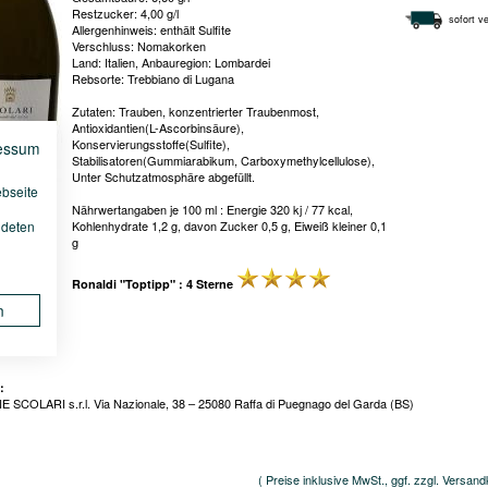
Restzucker: 4,00 g/l
sofort ve
Allergenhinweis: enthält Sulfite
Verschluss: Nomakorken
Land: Italien, Anbauregion: Lombardei
Rebsorte: Trebbiano di Lugana
Zutaten: Trauben, konzentrierter Traubenmost,
Antioxidantien(L-Ascorbinsäure),
Konservierungsstoffe(Sulfite),
essum
Stabilisatoren(Gummiarabikum, Carboxymethylcellulose),
Unter Schutzatmosphäre abgefüllt.
ebseite
Nährwertangaben je 100 ml : Energie 320 kj / 77 kcal,
ndeten
Kohlenhydrate 1,2 g, davon Zucker 0,5 g, Eiweiß kleiner 0,1
g
Ronaldi "Toptipp" : 4 Sterne
n
:
 SCOLARI s.r.l. Via Nazionale, 38 – 25080 Raffa di Puegnago del Garda (BS)
( Preise inklusive MwSt., ggf. zzgl. Versand