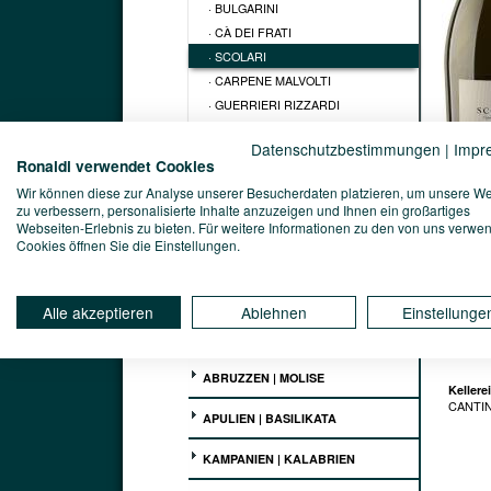
· BULGARINI
· CÀ DEI FRATI
· SCOLARI
· CARPENE MALVOLTI
· GUERRIERI RIZZARDI
· I CAMPI
Datenschutzbestimmungen
|
Impr
· LE TENDE
Ronaldi verwendet Cookies
· MIONETTO
Wir können diese zur Analyse unserer Besucherdaten platzieren, um unsere W
· VILLA SPINOSA
zu verbessern, personalisierte Inhalte anzuzeigen und Ihnen ein großartiges
· ZENATO
Webseiten-Erlebnis zu bieten. Für weitere Informationen zu den von uns verwe
Cookies öffnen Sie die Einstellungen.
PIEMONT | EMILIA ROMAGNA
TOSKANA
Alle akzeptieren
Ablehnen
Einstellunge
MARKEN | UMBRIEN | LATIUM
ABRUZZEN | MOLISE
Kellerei
CANTINE
APULIEN | BASILIKATA
KAMPANIEN | KALABRIEN