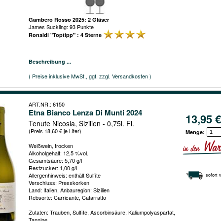
Gambero Rosso 2025: 2 Gläser
James Suckling: 93 Punkte
Ronaldi "Toptipp" : 4 Sterne
Beschreibung ...
( Preise inklusive MwSt., ggf. zzgl. Versandkosten )
ART.NR.: 6150
Etna Bianco Lenza Di Munti 2024
13,95 €
Tenute Nicosia, Sizilien - 0,75l. Fl.
(Preis 18,60 € je Liter)
Menge:
Weißwein, trocken
Alkoholgehalt: 12,5 %vol.
Gesamtsäure: 5,70 g/l
Restzucker: 1,00 g/l
Allergenhinweis: enthält Sulfite
sofort 
Verschluss: Presskorken
Land: Italien, Anbauregion: Sizilien
Rebsorte: Carricante, Catarratto
Zutaten: Trauben, Sulfite, Ascorbinsäure, Kaliumpolyaspartat,
Tannine