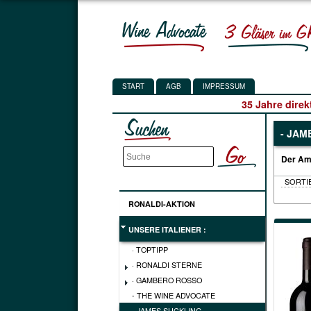
START
AGB
IMPRESSUM
35 Jahre direk
- JAM
Der Ame
RONALDI-AKTION
UNSERE ITALIENER :
· TOPTIPP
· RONALDI STERNE
· GAMBERO ROSSO
- THE WINE ADVOCATE
- JAMES SUCKLING