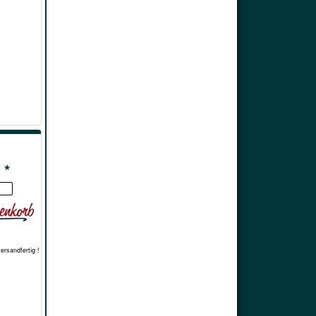
 *
versandfertig !