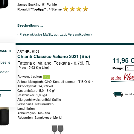
James Suckling: 91 Punkte
Ronaldi "Toptipp" : 4 Sterne
Beschreibung ...
( Preise inklusive MwSt., ggf. zzgl. Versandkosten )
essum
ART.NR.: 6103
Chianti Classico Valiano 2021 (Bio)
11,95 €
ebseite
Fattoria di Valiano, Toskana - 0,75l. Fl.
(Preis 15,93 € je Liter)
Menge:
ndeten
Rotwein, trocken
Anbau: biologisch, ÖKO-Kontrollnummer: IT-BIO-014
Alkoholgehalt: 14,0 %vol.
Gesamtsäure: 5,0 - 6,0 g/l
n
sofort 
Restzucker: 1,00 g/l
Allergenhinweis: enthält Sulfite
Verschluss: Naturkorken
Land: Italien
Anbauregion: Toskana
Rebsorten: Sangiovese, Merlot