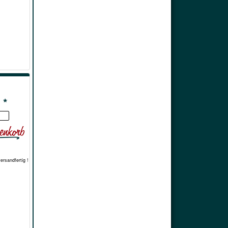
 *
versandfertig !