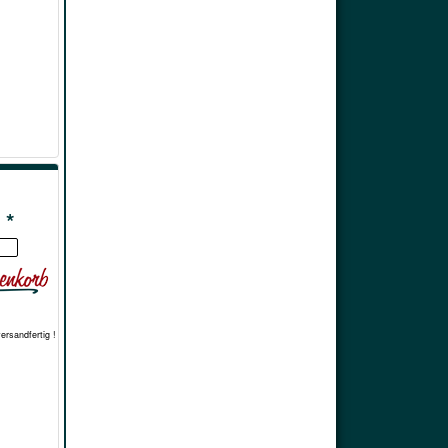
 *
versandfertig !