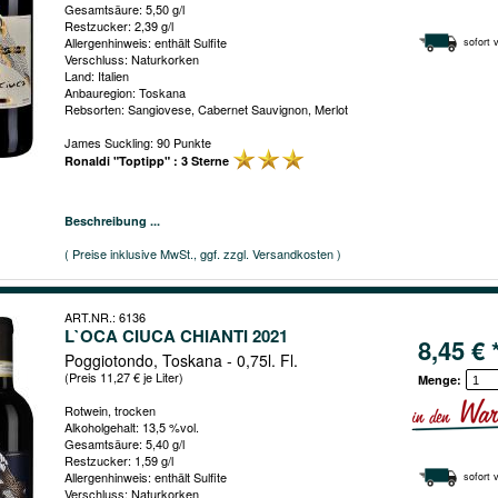
Gesamtsäure: 5,50 g/l
Restzucker: 2,39 g/l
Allergenhinweis: enthält Sulfite
sofort 
Verschluss: Naturkorken
Land: Italien
Anbauregion: Toskana
Rebsorten: Sangiovese, Cabernet Sauvignon, Merlot
James Suckling: 90 Punkte
Ronaldi "Toptipp" : 3 Sterne
Beschreibung ...
( Preise inklusive MwSt., ggf. zzgl. Versandkosten )
ART.NR.: 6136
L`OCA CIUCA CHIANTI 2021
8,45 € 
Poggiotondo, Toskana - 0,75l. Fl.
(Preis 11,27 € je Liter)
Menge:
Rotwein, trocken
Alkoholgehalt: 13,5 %vol.
Gesamtsäure: 5,40 g/l
Restzucker: 1,59 g/l
Allergenhinweis: enthält Sulfite
sofort 
Verschluss: Naturkorken