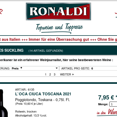
t aus Italien +++ Immer für eine Überraschung gut +++ Ohne Sie ge
ES SUCKLING
(14 ARTIKEL GEFUNDEN)
rikaner ist ein erfahrener Weinjournalist, hier seine bestbewerteten Weine :
ARTIKEL PRO SEITE:
Preis
6
1
2
3
WEITER
ART.NR.: 6135
L`OCA CIUCA TOSCANA 2021
7,95 € 
Poggiotondo, Toskana - 0,75l. Fl.
(Preis 10,60 € je Liter)
Menge:
Rotwein, trocken
Alkoholgehalt: 13,5 %vol.