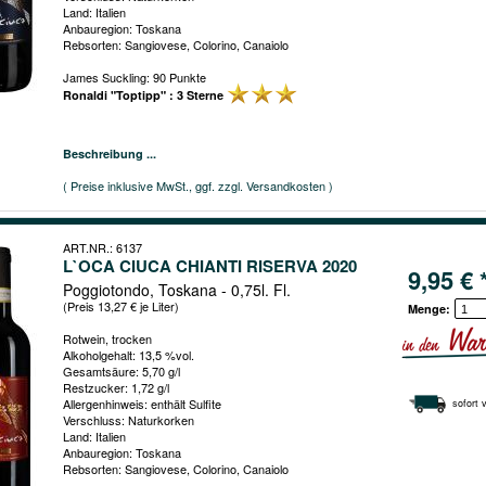
Land: Italien
Anbauregion: Toskana
Rebsorten: Sangiovese, Colorino, Canaiolo
James Suckling: 90 Punkte
Ronaldi "Toptipp" : 3 Sterne
Beschreibung ...
( Preise inklusive MwSt., ggf. zzgl. Versandkosten )
ART.NR.: 6137
L`OCA CIUCA CHIANTI RISERVA 2020
9,95 € 
Poggiotondo, Toskana - 0,75l. Fl.
(Preis 13,27 € je Liter)
Menge:
Rotwein, trocken
Alkoholgehalt: 13,5 %vol.
Gesamtsäure: 5,70 g/l
Restzucker: 1,72 g/l
Allergenhinweis: enthält Sulfite
sofort 
Verschluss: Naturkorken
Land: Italien
Anbauregion: Toskana
Rebsorten: Sangiovese, Colorino, Canaiolo