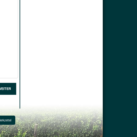
WEITER
erkzettel