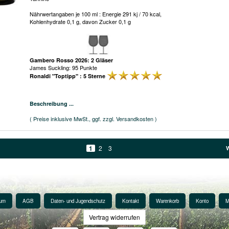
Nährwertangaben je 100 ml : Energie 291 kj / 70 kcal,
Kohlenhydrate 0,1 g, davon Zucker 0,1 g
Gambero Rosso 2026: 2 Gläser
James Suckling: 95 Punkte
Ronaldi "Toptipp" : 5 Sterne
Beschreibung ...
( Preise inklusive MwSt., ggf. zzgl. Versandkosten )
1
2
3
sum
AGB
Daten- und Jugendschutz
Kontakt
Warenkorb
Konto
M
Vertrag widerrufen