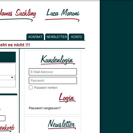
KONTAKT
NEWSLETTER
KONTO
ht es nicht !!!
Passwort merken
Passwort vergessen?
*