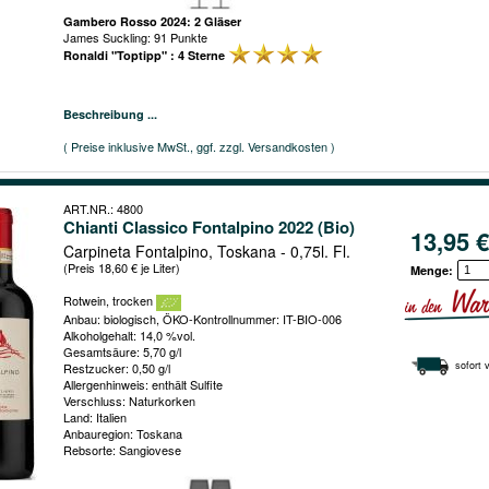
Gambero Rosso 2024: 2 Gläser
James Suckling: 91 Punkte
Ronaldi "Toptipp" : 4 Sterne
Beschreibung ...
( Preise inklusive MwSt., ggf. zzgl. Versandkosten )
ART.NR.: 4800
Chianti Classico Fontalpino 2022 (Bio)
13,95 €
Carpineta Fontalpino, Toskana - 0,75l. Fl.
(Preis 18,60 € je Liter)
Menge:
Rotwein, trocken
Anbau: biologisch, ÖKO-Kontrollnummer: IT-BIO-006
Alkoholgehalt: 14,0 %vol.
Gesamtsäure: 5,70 g/l
sofort 
Restzucker: 0,50 g/l
Allergenhinweis: enthält Sulfite
Verschluss: Naturkorken
Land: Italien
Anbauregion: Toskana
Rebsorte: Sangiovese