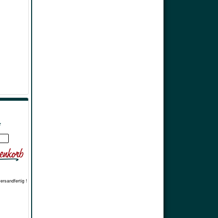
*
versandfertig !