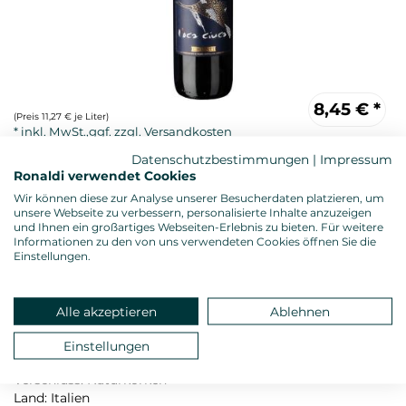
8,45
€
*
(Preis 11,27 € je Liter)
Datenschutzbestimmungen
|
Impressum
Ronaldi verwendet Cookies
Wir können diese zur Analyse unserer Besucherdaten platzieren, um
unsere Webseite zu verbessern, personalisierte Inhalte anzuzeigen
und Ihnen ein großartiges Webseiten-Erlebnis zu bieten. Für weitere
Informationen zu den von uns verwendeten Cookies öffnen Sie die
Einstellungen.
Rotwein, trocken
Alkoholgehalt: 13,5 %vol.
Alle akzeptieren
Ablehnen
Gesamtsäure: 5,40 g/l
Restzucker: 1,59 g/l
Einstellungen
Allergenhinweis: enthält Sulfite
Verschluss: Naturkorken
Land: Italien