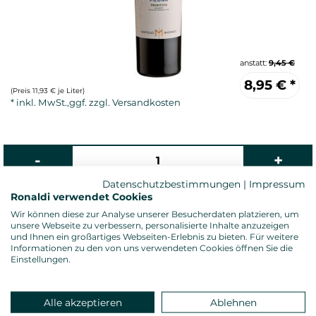
anstatt:
9,45 €
8,95
€
*
(Preis 11,93 € je Liter)
Datenschutzbestimmungen
|
Impressum
Ronaldi verwendet Cookies
Wir können diese zur Analyse unserer Besucherdaten platzieren, um
Rotwein, trocken
unsere Webseite zu verbessern, personalisierte Inhalte anzuzeigen
und Ihnen ein großartiges Webseiten-Erlebnis zu bieten. Für weitere
Alkoholgehalt: 14,0 %vol.
Informationen zu den von uns verwendeten Cookies öffnen Sie die
Gesamtsäure: 5,70 g/l
Einstellungen.
Restzucker: 3,00 g/l
Allergenhinweis: enthält Sulfite
Verschluss: Diamkorken
Alle akzeptieren
Ablehnen
Land: Italien, Anbauregion: Apulien