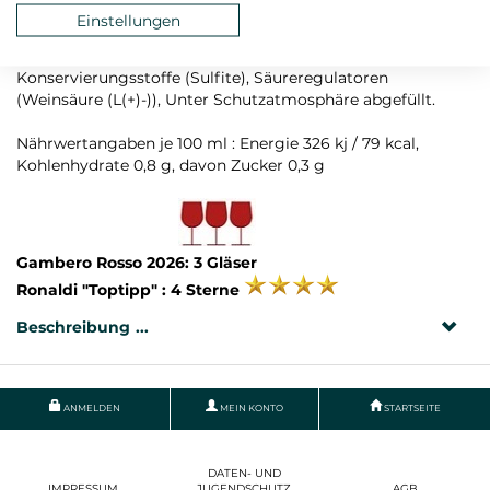
Rebsorte: Primitivo
Einstellungen
Zutaten: Trauben, konzentrierter Traubenmost,
Konservierungsstoffe (Sulfite), Säureregulatoren
(Weinsäure (L(+)-)), Unter Schutzatmosphäre abgefüllt.
Nährwertangaben je 100 ml : Energie 326 kj / 79 kcal,
Kohlenhydrate 0,8 g, davon Zucker 0,3 g
Gambero Rosso 2026: 3 Gläser
Ronaldi "Toptipp" : 4 Sterne
Beschreibung
ANMELDEN
MEIN KONTO
STARTSEITE
DATEN- UND
IMPRESSUM
JUGENDSCHUTZ
AGB