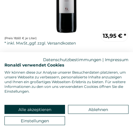
13,95
€
*
(Preis 18,60 € je Liter)
Datenschutzbestimmungen
|
Impressum
Ronaldi verwendet Cookies
Wir können diese zur Analyse unserer Besucherdaten platzieren, um
unsere Webseite zu verbessern, personalisierte Inhalte anzuzeigen
und Ihnen ein großartiges Webseiten-Erlebnis zu bieten. Für weitere
Informationen zu den von uns verwendeten Cookies öffnen Sie die
Einstellungen.
Rotwein, trocken
Alkoholgehalt: 14,5 %vol.
Gesamtsäure: 5,10 g/l
Alle akzeptieren
Ablehnen
Restzucker: 0,435 g/l
Allergenhinweis: enthält Sulfite
Einstellungen
Verschluss: Nomakorken
Land: Italien