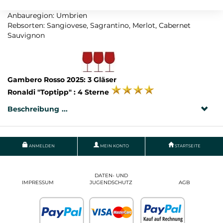
Land: Italien
Anbauregion: Umbrien
Rebsorten: Sangiovese, Sagrantino, Merlot, Cabernet
Sauvignon
Gambero Rosso 2025: 3 Gläser
Ronaldi "Toptipp" : 4 Sterne
Beschreibung
ANMELDEN
MEIN KONTO
STARTSEITE
DATEN- UND
IMPRESSUM
JUGENDSCHUTZ
AGB