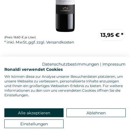
13,95
€
*
(Preis 18,60 € je Liter)
Datenschutzbestimmungen
|
Impressum
Ronaldi verwendet Cookies
Wir können diese zur Analyse unserer Besucherdaten platzieren, um
unsere Webseite zu verbessern, personalisierte Inhalte anzuzeigen
und Ihnen ein großartiges Webseiten-Erlebnis zu bieten. Für weitere
Informationen zu den von uns verwendeten Cookies öffnen Sie die
Rotwein, trocken
Einstellungen.
Anbau: biologisch, ÖKO-Kontrollnummer: IT-BIO-015
Alkoholgehalt: 15,0 %vol.
Gesamtsäure: 6,07 g/l
Alle akzeptieren
Ablehnen
Restzucker: 2,40 g/l
Allergenhinweis: enthält Sulfite
Einstellungen
Verschluss: Naturkorken