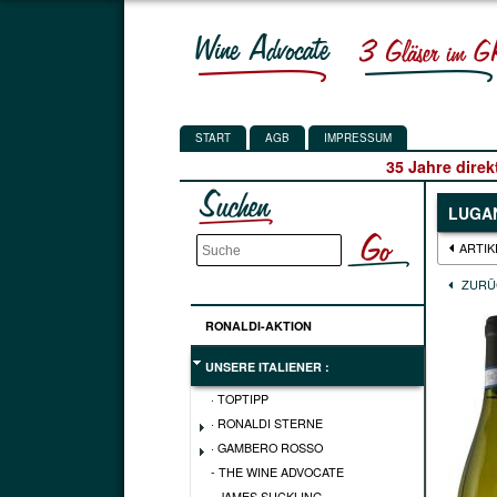
START
AGB
IMPRESSUM
35 Jahre direk
LUGAN
ARTIK
ZURÜ
RONALDI-AKTION
UNSERE ITALIENER :
· TOPTIPP
· RONALDI STERNE
· GAMBERO ROSSO
- THE WINE ADVOCATE
- JAMES SUCKLING