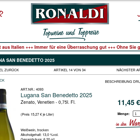
t aus Italien +++ Immer für eine Überraschung gut +++ Ohne Sie ge
A SAN BENEDETTO 2025
EL ZURÜCK
ARTIKEL 14 VON 34
NÄCHSTER A
CK
BESCHREIBUNG DR
ART.NR.:
4093
Lugana San Benedetto 2025
11,45
Zenato, Venetien - 0,75l. Fl.
Menge:
(Preis 15,27 € je Liter)
Weißwein, trocken
Alkoholgehalt: 13,0 %vol.
Gesamtsäure: 6,20 g/l