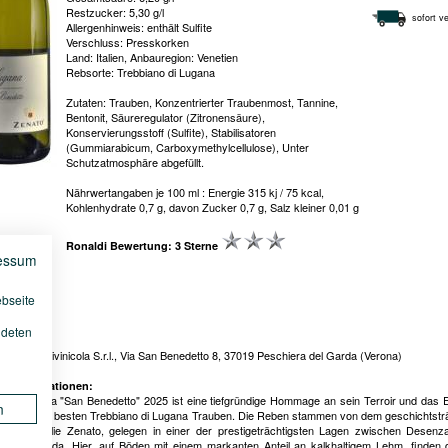
Restzucker: 5,30 g/l
sofort ve
Allergenhinweis: enthält Sulfite
Verschluss: Presskorken
Land: Italien, Anbauregion: Venetien
Rebsorte: Trebbiano di Lugana
Zutaten: Trauben, Konzentrierter Traubenmost, Tannine,
Bentonit, Säureregulator (Zitronensäure),
Konservierungsstoff (Sulfite), Stabilisatoren
(Gummiarabicum, Carboxymethylcellulose), Unter
Schutzatmosphäre abgefüllt.
Nährwertangaben je 100 ml : Energie 315 kj / 75 kcal,
Kohlenhydrate 0,7 g, davon Zucker 0,7 g, Salz kleiner 0,01 g
Ronaldi Bewertung: 3 Sterne
essum
ebseite
ndeten
:
zienda Vitivinicola S.r.l., Via San Benedetto 8, 37019 Peschiera del Garda (Verona)
le Informationen:
ato Lugana "San Benedetto" 2025 ist eine tiefgründige Hommage an sein Terroir und das 
n
elektion der besten Trebbiano di Lugana Trauben. Die Reben stammen von dem geschichtstr
 der Familie Zenato, gelegen in einer der prestigeträchtigsten Lagen zwischen Desen
ra del Garda. Hier, auf Böden mit einem markanten Anteil an kalkhaltigem Lehm, finden 