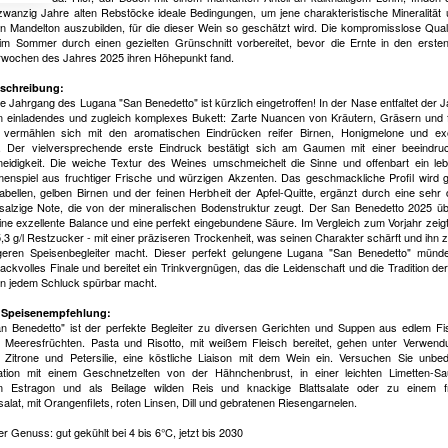
zwanzig Jahre alten Rebstöcke ideale Bedingungen, um jene charakteristische Mineralität
n Mandelton auszubilden, für die dieser Wein so geschätzt wird. Die kompromisslose Quali
 im Sommer durch einen gezielten Grünschnitt vorbereitet, bevor die Ernte in den erste
wochen des Jahres 2025 ihren Höhepunkt fand.
schreibung:
e Jahrgang des Lugana "San Benedetto" ist kürzlich eingetroffen! In der Nase entfaltet der 
n einladendes und zugleich komplexes Bukett: Zarte Nuancen von Kräutern, Gräsern und 
vermählen sich mit den aromatischen Eindrücken reifer Birnen, Honigmelone und exo
 Der vielversprechende erste Eindruck bestätigt sich am Gaumen mit einer beeindru
idigkeit. Die weiche Textur des Weines umschmeichelt die Sinne und offenbart ein le
nspiel aus fruchtiger Frische und würzigen Akzenten. Das geschmackliche Profil wird 
abellen, gelben Birnen und der feinen Herbheit der Apfel-Quitte, ergänzt durch eine sehr d
salzige Note, die von der mineralischen Bodenstruktur zeugt. Der San Benedetto 2025 ü
ine exzellente Balance und eine perfekt eingebundene Säure. Im Vergleich zum Vorjahr zeigt
5,3 g/l Restzucker - mit einer präziseren Trockenheit, was seinen Charakter schärft und ihn 
tigeren Speisenbegleiter macht. Dieser perfekt gelungene Lugana "San Benedetto" münde
ckvolles Finale und bereitet ein Trinkvergnügen, das die Leidenschaft und die Tradition der
in jedem Schluck spürbar macht.
 Speisenempfehlung:
n Benedetto" ist der perfekte Begleiter zu diversen Gerichten und Suppen aus edlem F
n Meeresfrüchten. Pasta und Risotto, mit weißem Fleisch bereitet, gehen unter Verwen
 Zitrone und Petersilie, eine köstliche Liaison mit dem Wein ein. Versuchen Sie unbed
tion mit einem Geschnetzelten von der Hähnchenbrust, in einer leichten Limetten-Sa
em Estragon und als Beilage wilden Reis und knackige Blattsalate oder zu einem f
alat, mit Orangenfilets, roten Linsen, Dill und gebratenen Riesengarnelen.
r Genuss: gut gekühlt bei 4 bis 6°C, jetzt bis 2030