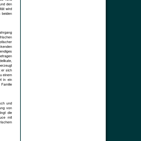
 und den
tät wird
n beiden
Jahrgang
frischen
tischer
ckenden
bendiges
getragen
elikate,
berzeugt
 er sich
zu einem
t in ein
 Familie
isch und
dung von
ingt die
uce mit
rischem