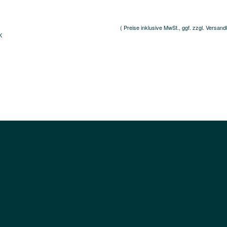
( Preise inklusive MwSt., ggf. zzgl. Versand
K
sum
AGB
Daten- und Jugendschutz
Kontakt
Warenkorb
Konto
M