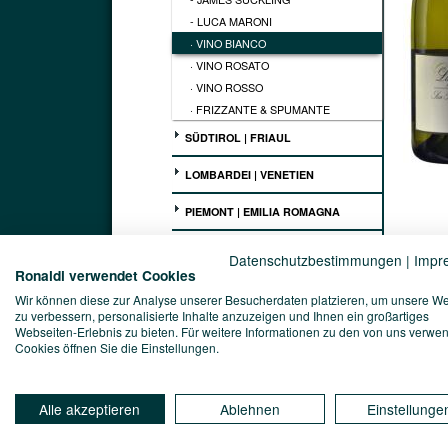
- LUCA MARONI
· VINO BIANCO
· VINO ROSATO
· VINO ROSSO
· FRIZZANTE & SPUMANTE
SÜDTIROL | FRIAUL
LOMBARDEI | VENETIEN
PIEMONT | EMILIA ROMAGNA
TOSKANA
Datenschutzbestimmungen
|
Impr
Ronaldi verwendet Cookies
MARKEN | UMBRIEN | LATIUM
Wir können diese zur Analyse unserer Besucherdaten platzieren, um unsere W
zu verbessern, personalisierte Inhalte anzuzeigen und Ihnen ein großartiges
ABRUZZEN | MOLISE
Webseiten-Erlebnis zu bieten. Für weitere Informationen zu den von uns verwe
Kellerei
Cookies öffnen Sie die Einstellungen.
Zenato A
APULIEN | BASILIKATA
Vinophi
KAMPANIEN | KALABRIEN
Der Zen
Alle akzeptieren
Ablehnen
Einstellunge
einer S
Landgut
SARDINIEN | SIZILIEN
Peschie