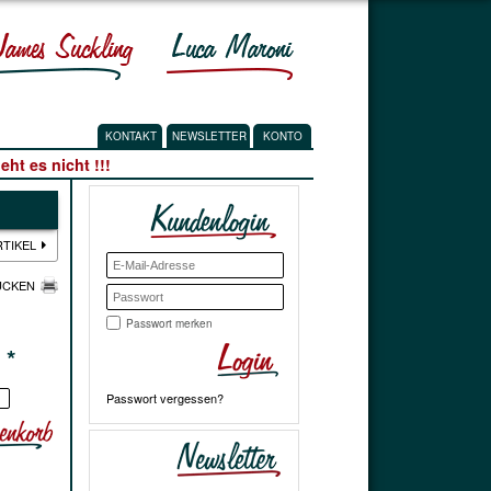
KONTAKT
NEWSLETTER
KONTO
ht es nicht !!!
RTIKEL
UCKEN
Passwort merken
€
*
Passwort vergessen?