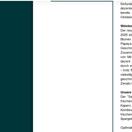
fünfund
dezente
bereits
Oktober
Weinbe
Der neu
2025 ei
Blumen 
Papaya.
Geschme
Zusamme
von Mir
dezent 
durch e
– trotz 
vielsei
geschma
Zenato 
Unsere
Der "Sa
frische
Kapern,
Kombina
frisch
Spargels
Optimale