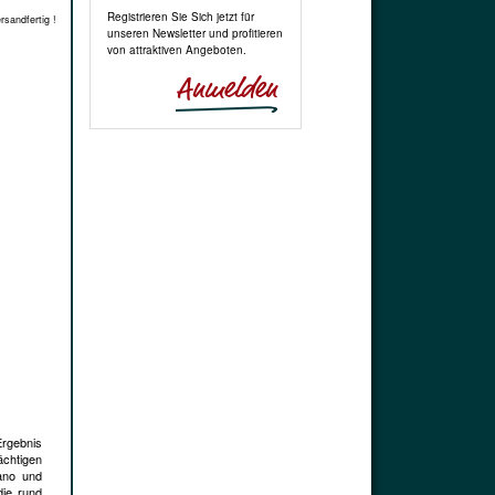
Registrieren Sie Sich jetzt für
rsandfertig !
unseren Newsletter und profitieren
von attraktiven Angeboten.
Ergebnis
ächtigen
zano und
die rund