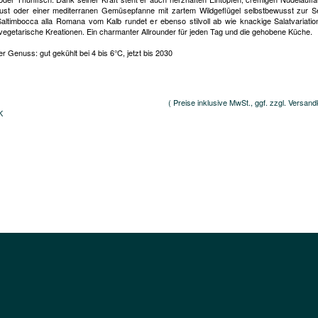
ust oder einer mediterranen Gemüsepfanne mit zartem Wildgeflügel selbstbewusst zur Se
Saltimbocca alla Romana vom Kalb rundet er ebenso stilvoll ab wie knackige Salatvariati
, vegetarische Kreationen. Ein charmanter Allrounder für jeden Tag und die gehobene Küche.
r Genuss: gut gekühlt bei 4 bis 6°C, jetzt bis 2030
( Preise inklusive MwSt., ggf. zzgl. Versand
K