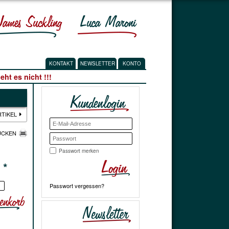
KONTAKT
NEWSLETTER
KONTO
ht es nicht !!!
RTIKEL
UCKEN
Passwort merken
€
*
Passwort vergessen?