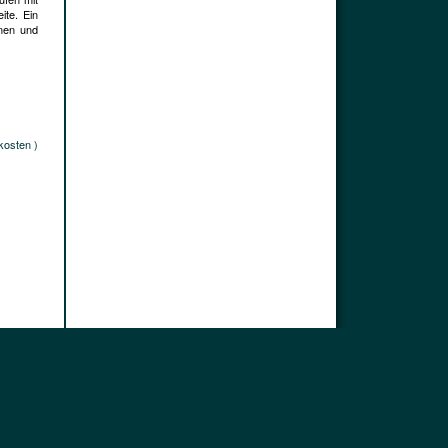
ite. Ein
onen und
kosten )