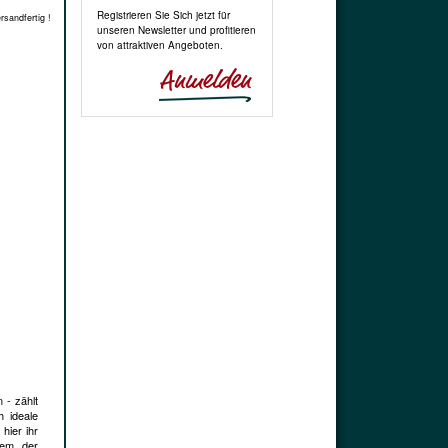
Registrieren Sie Sich jetzt für
rsandfertig !
unseren Newsletter und profitieren
von attraktiven Angeboten.
 - zählt
h ideale
hier ihr
lem der