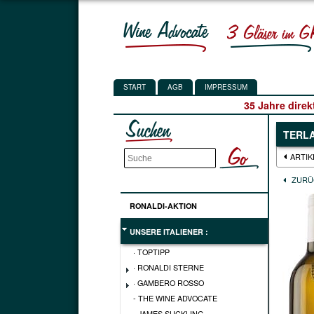
START
AGB
IMPRESSUM
35 Jahre direk
TERL
ARTIK
ZURÜ
RONALDI-AKTION
UNSERE ITALIENER :
· TOPTIPP
· RONALDI STERNE
· GAMBERO ROSSO
- THE WINE ADVOCATE
- JAMES SUCKLING