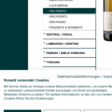
- LUCA MARONI
· VINO BIANCO
· VINO ROSATO
· VINO ROSSO
· FRIZZANTE & SPUMANTE
SÜDTIROL | FRIAUL
LOMBARDEI | VENETIEN
PIEMONT | EMILIA ROMAGNA
TOSKANA
MARKEN | UMBRIEN | LATIUM
Datenschutzbestimmungen
|
Impr
Ronaldi verwendet Cookies
ABRUZZEN | MOLISE
Kellerei
Wir können diese zur Analyse unserer Besucherdaten platzieren, um unsere W
Klosterk
zu verbessern, personalisierte Inhalte anzuzeigen und Ihnen ein großartiges
APULIEN | BASILIKATA
Webseiten-Erlebnis zu bieten. Für weitere Informationen zu den von uns verwe
Vinophi
Cookies öffnen Sie die Einstellungen.
KAMPANIEN | KALABRIEN
Die Übe
zu den 
Bedingu
SARDINIEN | SIZILIEN
ideale