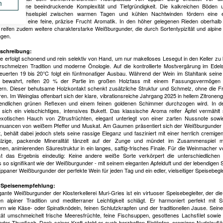
n
gunder eine beeindruckende Komplexität und Tiefgründigkeit. Die kalkreichen Böden 
rägte Wechselspiel zwischen warmen Tagen und kühlen Nachtwinden fördern eine e
ruktur und eine feine, präzise Frucht Aromatik. In den höher gelegenen Rieden oberhalb
 reifen zudem weitere charakterstarke Weißburgunder, die durch Sortentypizität und alpine
gen.
schreibung:
te erfolgt schonend und rein selektiv von Hand, um nur makelloses Lesegut in den Keller zu 
rschmelzen Tradition und moderne Önologie. Auf die kontrollierte Mostvergärung im Edels
teuerten 19 bis 20°C folgt ein fünfmonatiger Ausbau. Während der Wein im Stahltank seine
e bewahrt, reifen 20 % der Partie im großen Holzfass mit einem Fassungsvermögen
tern. Dieser behutsame Holzkontakt schenkt zusätzliche Struktur und Schmelz, ohne die F
en. Im Weinglas offenbart sich der klare, vibrationsreiche Jahrgang 2025 in hellem Zitroneng
endlichen grünen Reflexen und einem feinen goldenen Schimmer durchzogen wird. In d
et sich ein vielschichtiges, intensives Bukett. Das klassische Aroma reifer Äpfel vermählt 
xotischen Hauch von Zitrusfrüchten, elegant unterlegt von einer zarten Nussnote sowi
uancen von weißem Pfeffer und Muskat. Am Gaumen präsentiert sich der Weißburgunder k
, behält dabei jedoch stets seine rassige Eleganz und fasziniert mit einer herrlich cremigen
alzige, packende Mineralität tänzelt auf der Zunge und mündet im Zusammenspiel mi
nen, animierenden Säurestruktur in ein langes, saftig-frisches Finale. Für die Weinmacher v
st das Ergebnis eindeutig: Keine andere weiße Sorte verkörpert die unterschiedlichen 
s so signifikant wie der Weißburgunder - mit seinem eleganten Apfelduft und der lebendigen S
ppaner Weißburgunder der perfekte Wein für jeden Tag und ein edler, vielseitiger Speisebegle
 Speisenempfehlung:
gante Weißburgunder der Klosterkellerei Muri-Gries ist ein virtuoser Speisebegleiter, der di
n alpiner Tradition und mediterraner Leichtigkeit schlägt. Er harmoniert perfekt mit Sü
ern wie Käse- oder Spinatknödeln, feinen Schlutzkrapfen und der traditionellen Jause. Seine
ität umschmeichelt frische Meeresfrüchte, feine Fischsuppen, gesottenes Lachsfilet sowie g
 oder Thunfisch. Dank seiner Kraft steht er auch herzhaften Eintöpfen, cremigen Nudelauflä