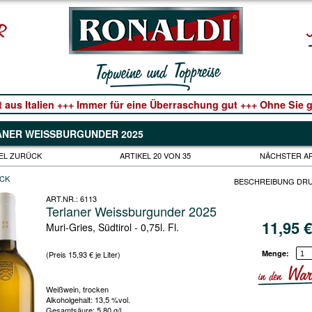
t aus Italien +++ Immer für eine Überraschung gut +++ Ohne Sie ge
ANER WEISSBURGUNDER 2025
EL ZURÜCK
ARTIKEL 20 VON 35
NÄCHSTER A
CK
BESCHREIBUNG DR
ART.NR.:
6113
Terlaner Weissburgunder 2025
11,95
Muri-Gries, Südtirol - 0,75l. Fl.
Menge:
(Preis 15,93 € je Liter)
Weißwein, trocken
Alkoholgehalt: 13,5 %vol.
Gesamtsäure: 5,80 g/l