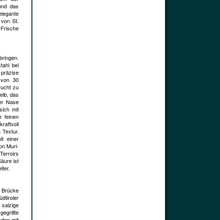
und das
legante
 von St.
 Frische
bringen.
tahl bei
 präzise
 von 30
rucht zu
elb, das
er Nase
sich mit
e feinen
raftvoll
 Textur.
t einer
on Muri-
Terroirs
äure ist
iter.
e Brücke
dtiroler
 salzige
egrillte
ufen mit