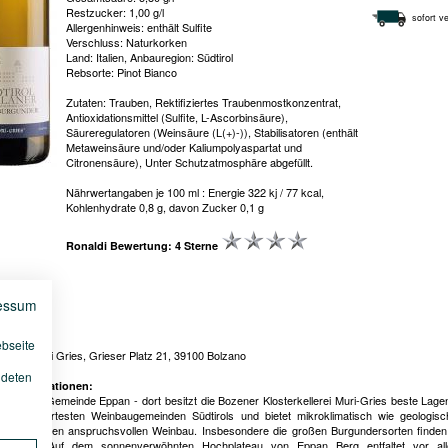
Restzucker: 1,00 g/l
sofort ve
Allergenhinweis: enthält Sulfite
Verschluss: Naturkorken
Land: Italien, Anbauregion: Südtirol
Rebsorte: Pinot Bianco
Zutaten: Trauben, Rektifiziertes Traubenmostkonzentrat,
Antioxidationsmittel (Sulfite, L-Ascorbinsäure),
Säureregulatoren (Weinsäure (L(+)-)), Stabilisatoren (enthält
Metaweinsäure und/oder Kaliumpolyaspartat und
Citronensäure), Unter Schutzatmosphäre abgefüllt.
Nährwertangaben je 100 ml : Energie 322 kj / 77 kcal,
Kohlenhydrate 0,8 g, davon Zucker 0,1 g
Ronaldi Bewertung: 4 Sterne
essum
:
ebseite
ellerei Muri Gries, Grieser Platz 21, 39100 Bolzano
ndeten
le Informationen:
retscher Gemeinde Eppan - dort besitzt die Bozener Klosterkellerei Muri-Gries beste Lagen
renommiertesten Weinbaugemeinden Südtirols und bietet mikroklimatisch wie geologisc
ngen für den anspruchsvollen Weinbau. Insbesondere die großen Burgundersorten finden 
s Habitat. Auf dem sonnenverwöhnten Hochplateau von Eppan Berg entfaltet vor al