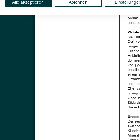
Alle akzeptieren
Ablehnen
Einstellunge
Weißbur
ausgep
Säurest
Michael
überzeu
Weinbe
Die Ern
Dort ve
feinges
Frisch
Hektoli
dominier
von jug
entfalt
einem e
Gewürzn
und satt
Eine s
gelunge
Gries i
Südtirol
dieser E
Unsere
Der ele
zwische
Klassik
Mineral
Forelle