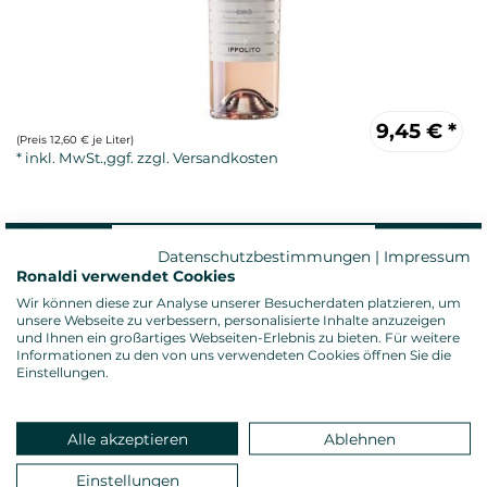
9,45
€
*
(Preis 12,60 € je Liter)
Datenschutzbestimmungen
|
Impressum
Ronaldi verwendet Cookies
Wir können diese zur Analyse unserer Besucherdaten platzieren, um
unsere Webseite zu verbessern, personalisierte Inhalte anzuzeigen
und Ihnen ein großartiges Webseiten-Erlebnis zu bieten. Für weitere
Rosewein, trocken
Informationen zu den von uns verwendeten Cookies öffnen Sie die
Alkoholgehalt: 13,0 %vol.
Einstellungen.
Gesamtsäure: 6,00 g/l
Restzucker: 3,00 g/l
Allergenhinweis: enthält Sulfite
Alle akzeptieren
Ablehnen
Verschluss: Presskorken
Land: Italien, Anbauregion: Kalabrien
Einstellungen