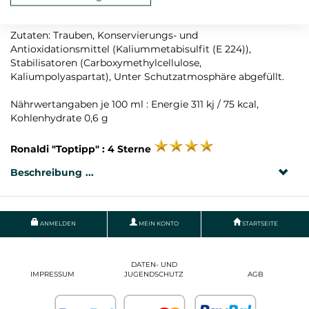
Rebsorte: Gaglioppo
Zutaten: Trauben, Konservierungs- und
Antioxidationsmittel (Kaliummetabisulfit (E 224)),
Stabilisatoren (Carboxymethylcellulose,
Kaliumpolyaspartat), Unter Schutzatmosphäre abgefüllt.
Nährwertangaben je 100 ml : Energie 311 kj / 75 kcal,
Kohlenhydrate 0,6 g
Ronaldi "Toptipp" : 4 Sterne
Beschreibung
ANMELDEN
MEIN KONTO
STARTSEITE
DATEN- UND
IMPRESSUM
JUGENDSCHUTZ
AGB