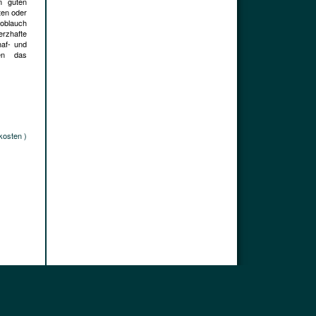
m guten
ten oder
noblauch
rzhafte
haf- und
en das
kosten )