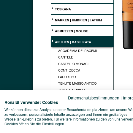
TOSKANA
MARKEN | UMBRIEN | LATIUM
ABRUZZEN | MOLISE
APULIEN | BASILIKATA
· ACCADEMIA DEI RACEMI
· CANTELE
· CASTELLO MONACI
· CONTI ZECCA
· PAOLO LEO
· TENUTE MASSO ANTICO
· TENUTE RUBINO
· TERRECARSICHE1939
Datenschutzbestimmungen
|
Impr
Ronaldi verwendet Cookies
· TORREVENTO
Wir können diese zur Analyse unserer Besucherdaten platzieren, um unsere W
· VIGLIONE
zu verbessern, personalisierte Inhalte anzuzeigen und Ihnen ein großartiges
KAMPANIEN | KALABRIEN
Webseiten-Erlebnis zu bieten. Für weitere Informationen zu den von uns verwe
Kellerei
Cookies öffnen Sie die Einstellungen.
Cantele
SARDINIEN | SIZILIEN