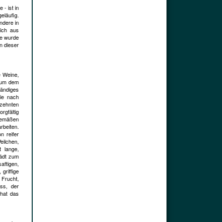
 - ist in
läufig.
ndere in
lich aus
le wurde
n dieser
e Weine,
, um dem
tändiges
ie nach
rzehnten
rgfältig
tgemäßen
rbeiten.
n reifer
eilchen,
t lange,
lädt zum
ftigen,
griffige
Frucht,
ss, der
 hat das