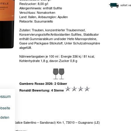
Restzucker: 8,00 g/l
sofort ve
Allergenhinweis: enthält Sulfite
Verschluss: Nomakorken
Land: Italien, Anbauregion: Apulien
Rebsorte: Susumaniello
Zutaten: Trauben, konzentrierter Traubenmost,
Konservierungsstoffe/Antioxidantien Sulfites, Stabilisator
enthält Gummiarabikum und/oder Hefe-Mannoproteine,
Gase und Packgase Stickstoff, Unter Schutzatmosphäre
abgefüllt.
Nährwertangaben je 100 ml : Energie 336 kj / 81 kcal,
Kohlenhydrate 1,8 g, davon Zucker 0,8 g
Gambero Rosso 2026: 2 Gläser
Ronaldi Bewertung: 4 Sterne
essum
ebseite
ndeten
:
 S.P. 365 (Salice Salentino – Sandonaci) Km 1, 73010 – Guagnano (LE)