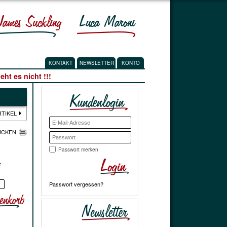
KONTAKT
NEWSLETTER
KONTO
ht es nicht !!!
RTIKEL
UCKEN
Passwort merken
*
Passwort vergessen?