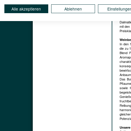
Vinophi
Die auto
Alle akzeptieren
Ablehnen
Einstellunge
Fachkre
Obwohl 
der Pro
Dalmati
mit den
Preiskl
Weinbe
In den 
die zu 
Blend F
Aromapr
charakt
konsequ
bewirts
Anbaume
Das Buk
Pflaume
sowie f
begeist
Genieße
fruchtbe
Reibung
harmon
gleiche
Potenzia
Unsere