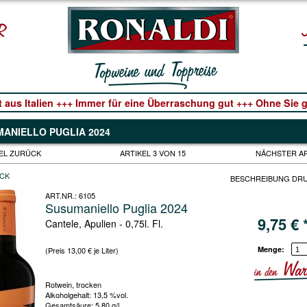
t aus Italien +++ Immer für eine Überraschung gut +++ Ohne Sie ge
ANIELLO PUGLIA 2024
EL ZURÜCK
ARTIKEL 3 VON 15
NÄCHSTER A
CK
BESCHREIBUNG DR
ART.NR.:
6105
Susumaniello Puglia 2024
9,75
€
Cantele, Apulien - 0,75l. Fl.
Menge:
(Preis 13,00 € je Liter)
Rotwein, trocken
Alkoholgehalt: 13,5 %vol.
Gesamtsäure: 5,80 g/l