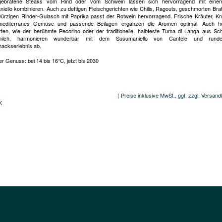
 gebratene Steaks vom Rind oder vom Schwein lassen sich hervorragend mit eine
iello kombinieren. Auch zu deftigen Fleischgerichten wie Chilis, Ragouts, geschmorten Bra
ürzigen Rinder-Gulasch mit Paprika passt der Rotwein hervorragend. Frische Kräuter, K
mediterranes Gemüse und passende Beilagen ergänzen die Aromen optimal. Auch he
ten, wie der berühmte Pecorino oder der traditionelle, halbfeste Tuma di Langa aus Sc
milch, harmonieren wunderbar mit dem Susumaniello von Cantele und rund
ckserlebnis ab.
r Genuss: bei 14 bis 16°C, jetzt bis 2030
( Preise inklusive MwSt., ggf. zzgl. Versand
K