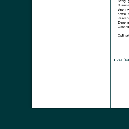
Saftig
Susuman
einem w
sowie 
Käsesor
Ziegen
Geschma
Optimale
ZURÜC