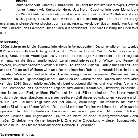
le Informationen:
chthone Traubensorte Vitis vinifera Susumaniello - bekannt für ihre intensiv farbigen Rotweine
n
isen auch unter Namen wie Somarello Nero, Uva Nera, Cuccimaniello oder Mononico ge
sie bei vielen Weinliebhabern noch unbekannt ist, wird sie vorwiegend in Süditalien, insbeso
vinz Brindisi in Apulien, kultiviert. Man vermutet, dass die ertragsstarke Sorte ursprüng
en stammt und eine Verwandtschaft zum Sangiovese aufweist. Der Susumaniello von Cante
 "Zwei Gläsern" des Gambero Rosso 2026 ausgezeichnet - eine tolle Leistung für einen Wei
asse!
schreibung:
1990er Jahren geriet die Susumaniello etwas in Vergessenheit. Daher existieren nur wenig
100% aus dieser Rebsorte hergestellt werden. Meist wird sie als Cuvée-Partner eingesetzt
arbe, Struktur und Fruchtigkeit zu verleihen. Ihre kräftige Farbintensität und ihr eigens
ofil machen die Susumaniello jedoch zunehmend interessant für Winzer und Kenner, d
ervollen, unverwechselbaren Weinen suchen. Die Azienda Vinicola Cantele hat sich seit Jah
ent der Pflege und Weiterentwicklung dieser heimischen Rebsorten verschrieben. In ihren so
chafteten Weinbergen verbindet das Familienweingut tiefes regionales Wissen mit zei
thoden, um die Eigenständigkeit der Reben und den Charakter des Terroirs klar herauszua
ett des 2024 Susumaniello entfaltet ein beeindruckend dichtes und kraftvolles Aroma vo
 und Brombeere, das harmonisch ergänzt wird durch Granatapfel, Himbeere, kandierte V
eine Noten von Zimt, weißem Pfeffer, Lakritz und Bitterschokolade. Die Nase verweil
ert durch den eigenständigen, unverwechselbaren Duft dieser autochthonen Rebsorte und 
n ein. Am Gaumen zeigt sich der tief dunkle, vollmundige Susumaniello mit einer sa
tonten Struktur und feiner Würze. Die perfekt gereiften Tannine verleihen dem Wein subtile, 
spunkte, die das Trinkerlebnis besonders animierend gestalten. Mit seiner dichten 
ischen Balance und angenehmen Trinkfreude bietet er einen außergewöhnlichen Genu
rmaßen Einsteiger wie Kenner begeistert. Eine echte Entdeckung – dieser Susumaniello
l, viele neue Fans für die traditionsreiche Rebsorte zu gewinnen.
 Speisenempfehlung: