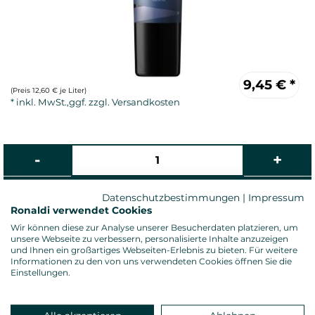
9,45
€
*
(Preis 12,60 € je Liter)
Datenschutzbestimmungen
|
Impressum
Ronaldi verwendet Cookies
Rotwein, trocken
Wir können diese zur Analyse unserer Besucherdaten platzieren, um
Alkoholgehalt: 14,0 %vol.
unsere Webseite zu verbessern, personalisierte Inhalte anzuzeigen
und Ihnen ein großartiges Webseiten-Erlebnis zu bieten. Für weitere
Gesamtsäure: 5,80 g/l
Informationen zu den von uns verwendeten Cookies öffnen Sie die
Restzucker: 8,00 g/l
Einstellungen.
Allergenhinweis: enthält Sulfite
Verschluss: Nomakorken
Land: Italien, Anbauregion: Apulien