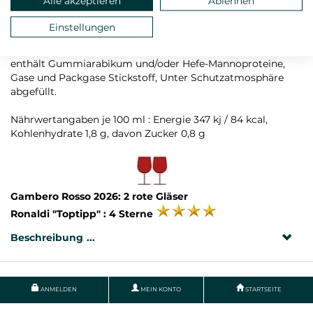
Alle akzeptieren
Ablehnen
Rebsorte: Primitivo
Einstellungen
Zutaten: Trauben, konzentrierter Traubenmost,
Konservierungsstoffe/Antioxidantien Sulfites, Stabilisator
enthält Gummiarabikum und/oder Hefe-Mannoproteine,
Gase und Packgase Stickstoff, Unter Schutzatmosphäre
abgefüllt.
Nährwertangaben je 100 ml : Energie 347 kj / 84 kcal,
Kohlenhydrate 1,8 g, davon Zucker 0,8 g
Gambero Rosso 2026: 2 rote Gläser
Ronaldi "Toptipp" : 4 Sterne
Beschreibung
ANMELDEN
MEIN KONTO
STARTSEITE