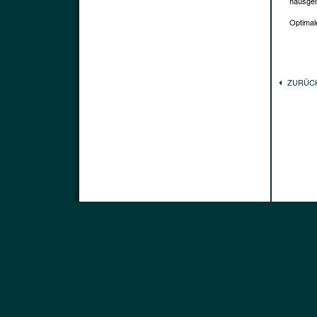
hausgem
Optimale
ZURÜC