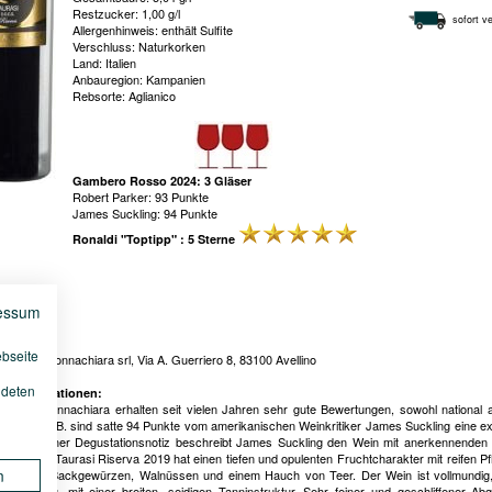
Restzucker: 1,00 g/l
sofort ve
Allergenhinweis: enthält Sulfite
Verschluss: Naturkorken
Land: Italien
Anbauregion: Kampanien
Rebsorte: Aglianico
Gambero Rosso 2024: 3 Gläser
Robert Parker: 93 Punkte
James Suckling: 94 Punkte
Ronaldi "Toptipp" : 5 Sterne
essum
:
ebseite
Agricola Donnachiara srl, Via A. Guerriero 8, 83100 Avellino
ndeten
le Informationen:
ne von Donnachiara erhalten seit vielen Jahren sehr gute Bewertungen, sowohl national 
tional. So z.B. sind satte 94 Punkte vom amerikanischen Weinkritiker James Suckling eine ex
ng. In seiner Degustationsnotiz beschreibt James Suckling den Wein mit anerkennenden
nnachiara Taurasi Riserva 2019 hat einen tiefen und opulenten Fruchtcharakter mit reifen P
n
 Beeren, Backgewürzen, Walnüssen und einem Hauch von Teer. Der Wein ist vollmundig
kelfruchtig, mit einer breiten, seidigen Tanninstruktur. Sehr feiner und geschliffener Ab