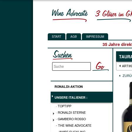
START
AGB
IMPRESSUM
35 Jahre direk
TAURA
ARTIK
ZURÜ
RONALDI-AKTION
UNSERE ITALIENER :
· TOPTIPP
· RONALDI STERNE
· GAMBERO ROSSO
- THE WINE ADVOCATE
- JAMES SUCKLING