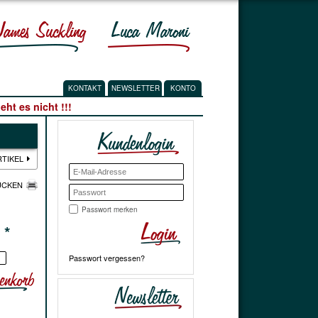
KONTAKT
NEWSLETTER
KONTO
ht es nicht !!!
RTIKEL
UCKEN
Passwort merken
€
*
Passwort vergessen?