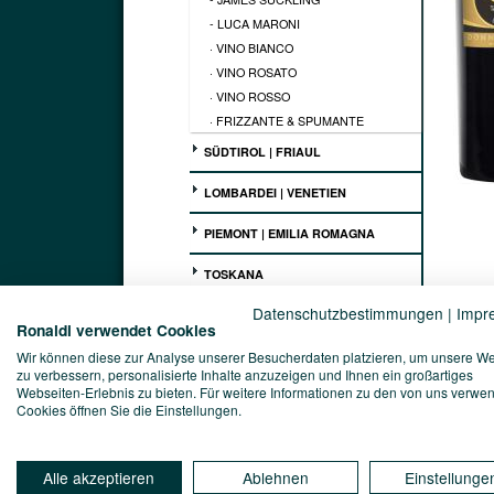
- LUCA MARONI
· VINO BIANCO
· VINO ROSATO
· VINO ROSSO
· FRIZZANTE & SPUMANTE
SÜDTIROL | FRIAUL
LOMBARDEI | VENETIEN
PIEMONT | EMILIA ROMAGNA
TOSKANA
Datenschutzbestimmungen
|
Impr
MARKEN | UMBRIEN | LATIUM
Ronaldi verwendet Cookies
Kellerei
Wir können diese zur Analyse unserer Besucherdaten platzieren, um unsere W
ABRUZZEN | MOLISE
Società 
zu verbessern, personalisierte Inhalte anzuzeigen und Ihnen ein großartiges
Webseiten-Erlebnis zu bieten. Für weitere Informationen zu den von uns verwe
Vinophi
APULIEN | BASILIKATA
Cookies öffnen Sie die Einstellungen.
Die Wei
interna
KAMPANIEN | KALABRIEN
Bewertu
"Die Do
Alle akzeptieren
Ablehnen
Einstellunge
dunklen
SARDINIEN | SIZILIEN
und dun