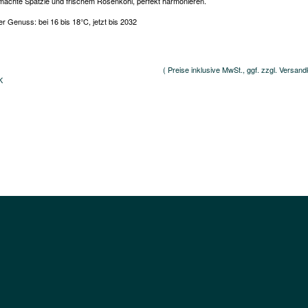
achte Spätzle und frischem Rosenkohl, perfekt harmonieren.
r Genuss: bei 16 bis 18°C, jetzt bis 2032
( Preise inklusive MwSt., ggf. zzgl. Versand
K