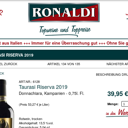
t aus Italien +++ Immer für eine Überraschung gut +++ Ohne Sie ge
SI RISERVA 2019
EL ZURÜCK
ARTIKEL 134 VON 135
NÄCHSTER A
CK
BESCHREIBUNG DR
ART.NR.:
6128
Taurasi Riserva 2019
39,95
Donnachiara, Kampanien - 0,75l. Fl.
Menge:
(Preis 53,27 € je Liter)
Rotwein, trocken
Alkoholgehalt: 13,5 %vol.
Gesamtsäure: 5,04 g/l