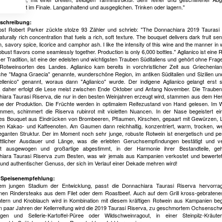
r Mineralität im Finale. Langanhaltend und ausgeglichen. Trinken oder lagern."
schreibung:
st Robert Parker zückte stolze 93 Zähler und schrieb: "The Donnachiara 2019 Taurasi
aturally rich concentration that fuels a rich, soft texture. The bouquet delivers dark fruit se
m, savory spice, licorice and camphor ash. I like the intensity of this wine and the manner in 
bust flavors come seamlessly together. Production is only 6,000 bottles." Aglianico ist eine 
er Tradition, ist eine der edelsten und wichtigsten Trauben Süditaliens und gehört ohne Frag
Rotweinsorten des Landes. Aglianico kam bereits in vorchristlicher Zeit aus Griechenlan
ische "Magna Graecia" genannte, wunderschöne Region, im antiken Süditalien und Sizilien u
ellenico" genannt, woraus dann "Aglianico" wurde. Der indigene Aglianico gelangt erst 
, daher erfolgt die Lese meist zwischen Ende Oktober und Anfang November. Die Trauben,
iara Taurasi Riserva, die nur in den besten Weinjahren erzeugt wird, stammen aus dem He
e der Produktion. Die Früchte werden in optimalem Reifezustand von Hand gelesen. Im 
men, schimmert die Riserva rubinrot mit violetten Nuancen. In der Nase begeistert ein
ves Bouquet aus Eindrücken von Brombeeren, Pflaumen, Kirschen, gepaart mit Gewürzen, L
ven Kakao- und Kaffeenoten. Am Gaumen dann reichhaltig, konzentriert, warm, trocken, we
leganten Struktur. Der im Moment noch sehr junge, robuste Rotwein ist energetisch und per
ttlicher Ausdauer und Länge, was die erlebten Geruchsempfindungen bestätigt und ve
t ausgewogen und großartige abgestimmt, in der Harmonie ihrer Bestandteile, geh
iara Taurasi Riserva zum Besten, was wir jemals aus Kampanien verkostet und bewerte
und authentischer Genuss, der sich im Verlauf einer Dekade mehren wird!
 Speisenempfehlung:
em jungen Stadium der Entwicklung, passt die Donnachiara Taurasi Riserva hervorra
nen Rindersteaks aus dem Filet oder dem Roastbeef. Auch auf dem Grill kross-gebrate
utern und Knoblauch wird in Kombination mit diesem kräftigen Rotwein aus Kampanien beg
n paar Jahren der Kellerreifung wird die 2019 Taurasi Riserva, zu geschmortem Ochsensch
lingen und Sellerie-Kartoffel-Püree oder Wildschweinragout, in einer Steinpilz-Kräute