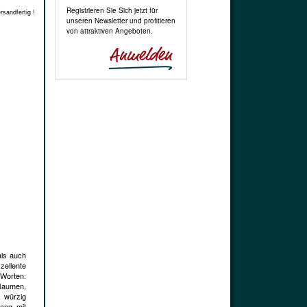
Registrieren Sie Sich jetzt für
rsandfertig !
unseren Newsletter und profitieren
von attraktiven Angeboten.
als auch
zellente
 Worten:
flaumen,
, würzig
gang mit