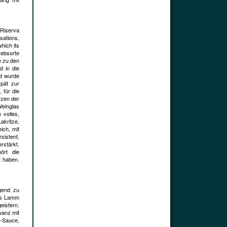
 Riserva
nsations,
which its
Rebsorte
e zu den
d in die
nd wurde
spät zur
 für die
rzen der
Weinglas
 volles,
akritze,
ich, mit
sistent,
rstärkt.
ört die
t haben.
gend zu
nes Lamm
eistern.
wanz mit
r-Sauce,