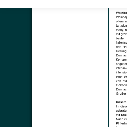
kreidige
Weinbe
Weinpap
offers n
tart plu
many, ro
mit groß
besten 
italien
dort "H
Reifung
Donnach
Kernzon
angekom
intensi
intensi
einer e
von sta
Gekonn
Donnach
Großer 
Unsere
In dies
gebrate
mit Krä
Nach ei
Pfiffer