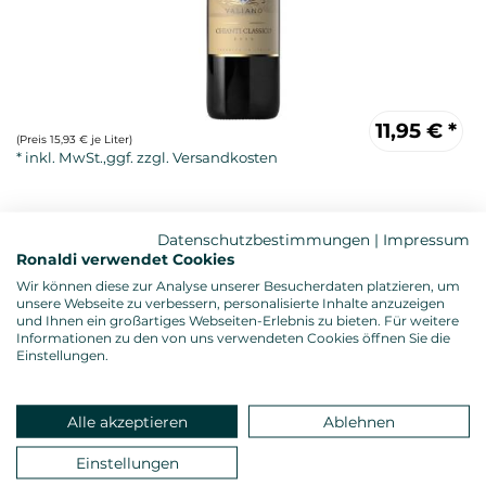
11,95
€
*
(Preis 15,93 € je Liter)
Datenschutzbestimmungen
|
Impressum
Ronaldi verwendet Cookies
Wir können diese zur Analyse unserer Besucherdaten platzieren, um
unsere Webseite zu verbessern, personalisierte Inhalte anzuzeigen
und Ihnen ein großartiges Webseiten-Erlebnis zu bieten. Für weitere
Informationen zu den von uns verwendeten Cookies öffnen Sie die
Rotwein, trocken
Einstellungen.
Anbau: biologisch, ÖKO-Kontrollnummer: IT-BIO-014
Alkoholgehalt: 14,0 %vol.
Gesamtsäure: 5,0 - 6,0 g/l
Alle akzeptieren
Ablehnen
Restzucker: 1,00 g/l
Allergenhinweis: enthält Sulfite
Einstellungen
Verschluss: Naturkorken