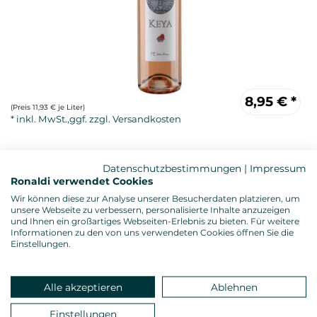
8,95
€
*
(Preis 11,93 € je Liter)
Datenschutzbestimmungen
|
Impressum
Ronaldi verwendet Cookies
Wir können diese zur Analyse unserer Besucherdaten platzieren, um
unsere Webseite zu verbessern, personalisierte Inhalte anzuzeigen
und Ihnen ein großartiges Webseiten-Erlebnis zu bieten. Für weitere
Informationen zu den von uns verwendeten Cookies öffnen Sie die
Rosewein, trocken
Einstellungen.
Alkoholgehalt: 12,0 %vol.
Gesamtsäure: 5,20 g/l
Restzucker: 3,30 g/l
Alle akzeptieren
Ablehnen
Allergenhinweis: enthält Sulfite
Verschluss: Presskorken
Einstellungen