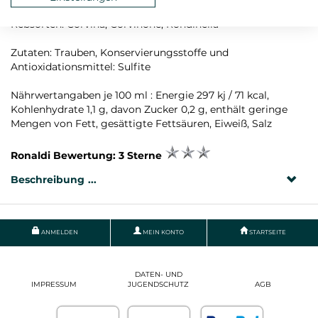
Land: Italien, Anbauregion: Venetien
Rebsorten: Corvina, Corvinone, Rondinella
Zutaten: Trauben, Konservierungsstoffe und
Antioxidationsmittel: Sulfite
Nährwertangaben je 100 ml : Energie 297 kj / 71 kcal,
Kohlenhydrate 1,1 g, davon Zucker 0,2 g, enthält geringe
Mengen von Fett, gesättigte Fettsäuren, Eiweiß, Salz
Ronaldi Bewertung: 3 Sterne
Beschreibung
ANMELDEN
MEIN KONTO
STARTSEITE
DATEN- UND
IMPRESSUM
JUGENDSCHUTZ
AGB