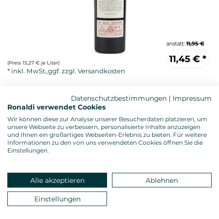
anstatt:
11,95 €
11,45
€
*
(Preis 15,27 € je Liter)
Datenschutzbestimmungen
|
Impressum
Ronaldi verwendet Cookies
Wir können diese zur Analyse unserer Besucherdaten platzieren, um
unsere Webseite zu verbessern, personalisierte Inhalte anzuzeigen
und Ihnen ein großartiges Webseiten-Erlebnis zu bieten. Für weitere
Informationen zu den von uns verwendeten Cookies öffnen Sie die
Einstellungen.
Rotwein, trocken
Alkoholgehalt: 14,5 %vol.
Gesamtsäure: 5,75 g/l
Alle akzeptieren
Ablehnen
Restzucker: 2,30 g/l
Allergenhinweis: enthält Sulfite
Einstellungen
Verschluss: Naturkorken
Land: Italien