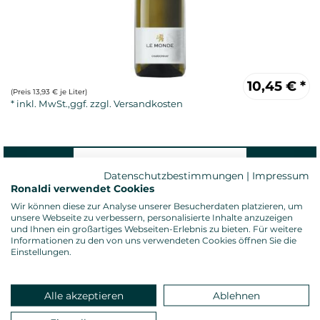
10,45
€
*
(Preis 13,93 € je Liter)
Datenschutzbestimmungen
|
Impressum
Ronaldi verwendet Cookies
Wir können diese zur Analyse unserer Besucherdaten platzieren, um
unsere Webseite zu verbessern, personalisierte Inhalte anzuzeigen
Weißwein, trocken
und Ihnen ein großartiges Webseiten-Erlebnis zu bieten. Für weitere
Informationen zu den von uns verwendeten Cookies öffnen Sie die
Alkoholgehalt: 13,0 %vol.
Einstellungen.
Gesamtsäure: 6,11 g/l
Restzucker: 0,46 g/l
Allergenhinweis: enthält Sulfite
Alle akzeptieren
Ablehnen
Verschluss: Diamkorken
Land: Italien, Anbauregion: Friaul