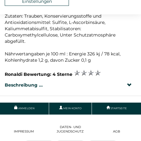
Einstellungen
Rebsorte: Chardonnay
Zutaten: Trauben, Konservierungsstoffe und
Antioxidationsmittel: Sulfite, L-Ascorbinsäure,
Kaliummetabisulfit, Stabilisatoren:
Carboxymethylcellulose, Unter Schutzatmosphäre
abgefüllt.
Nährwertangaben je 100 ml : Energie 326 kj / 78 kcal,
Kohlenhydrate 1,2 g, davon Zucker 0,1 g
Ronaldi Bewertung: 4 Sterne
Beschreibung
ANMELDEN
MEIN KONTO
STARTSEITE
DATEN- UND
IMPRESSUM
JUGENDSCHUTZ
AGB