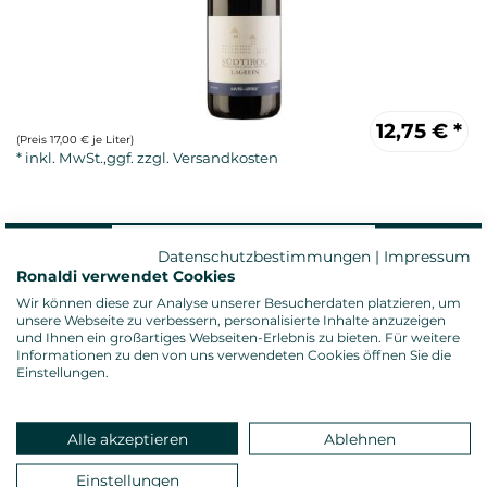
12,75
€
*
(Preis 17,00 € je Liter)
Datenschutzbestimmungen
|
Impressum
Ronaldi verwendet Cookies
Wir können diese zur Analyse unserer Besucherdaten platzieren, um
unsere Webseite zu verbessern, personalisierte Inhalte anzuzeigen
und Ihnen ein großartiges Webseiten-Erlebnis zu bieten. Für weitere
Rotwein, trocken
Informationen zu den von uns verwendeten Cookies öffnen Sie die
Alkoholgehalt: 13,5 %vol.
Einstellungen.
Gesamtsäure: 5,00 g/l
Restzucker: 2,00 g/l
Allergenhinweis: enthält Sulfite
Alle akzeptieren
Ablehnen
Verschluss: Naturkorken
Land: Italien, Anbauregion: Südtirol
Einstellungen