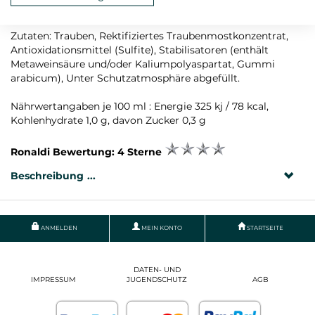
Rebsorte: Lagrein
Zutaten: Trauben, Rektifiziertes Traubenmostkonzentrat,
Antioxidationsmittel (Sulfite), Stabilisatoren (enthält
Metaweinsäure und/oder Kaliumpolyaspartat, Gummi
arabicum), Unter Schutzatmosphäre abgefüllt.
Nährwertangaben je 100 ml : Energie 325 kj / 78 kcal,
Kohlenhydrate 1,0 g, davon Zucker 0,3 g
Ronaldi Bewertung: 4 Sterne
Beschreibung
ANMELDEN
MEIN KONTO
STARTSEITE
DATEN- UND
IMPRESSUM
JUGENDSCHUTZ
AGB